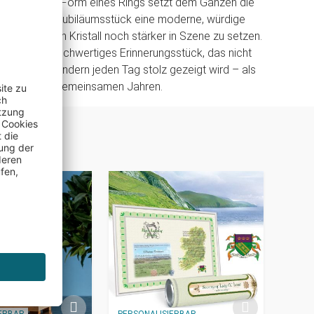
ne Ständer in Form eines Rings setzt dem Ganzen die
erleiht dem Jubiläumsstück eine moderne, würdige
rfekt, um den Kristall noch stärker in Szene zu setzen.
 sich ein hochwertiges Erinnerungsstück, das nicht
chwindet, sondern jeden Tag stolz gezeigt wird – als
chen von 60 gemeinsamen Jahren.
IERBAR
PERSONALISIERBAR
PERSO