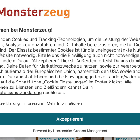
Der silberfarbe
Krone auf und v
Präsentation: Pe
Zusammen ergibt
im Schrank vers
sichtbares Zei
Das könnte Dir auch gefallen
PERSONALISIERBAR
PERSONALIS