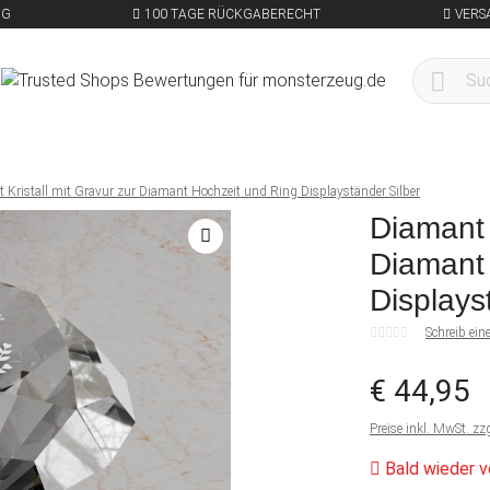
NG
100 TAGE RÜCKGABERECHT
VERS
 Kristall mit Gravur zur Diamant Hochzeit und Ring Displayständer Silber
Diamant 
Diamant
Displays
Schreib ei
€ 44,95
Preise inkl. MwSt. zz
Bald wieder v