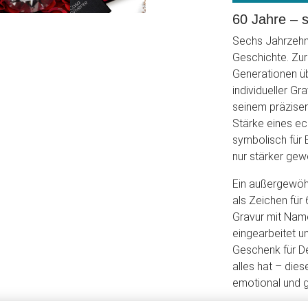
60 Jahre – s
Sechs Jahrzehnte
Geschichte. Zur
Generationen üb
individueller G
seinem präzisen 
Stärke eines ec
symbolisch für 
nur stärker gew
Ein außergewöh
als Zeichen für
Gravur mit Name
eingearbeitet u
Geschenk für De
alles hat – dies
emotional und ga