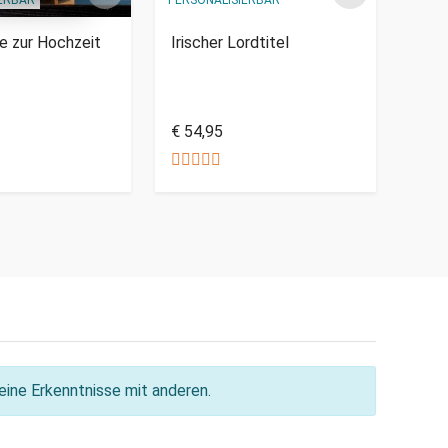
e zur Hochzeit
Irischer Lordtitel
Kris
diam
€ 54,95
€ 29
ine Erkenntnisse mit anderen.