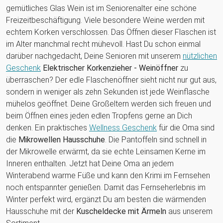
gemütliches Glas Wein ist im Seniorenalter eine schöne
Freizeitbeschäftigung. Viele besondere Weine werden mit
echtem Korken verschlossen. Das Öffnen dieser Flaschen ist
im Alter manchmal recht mühevoll. Hast Du schon einmal
darüber nachgedacht, Deine Senioren mit unserem
nützlichen
Geschenk
Elektrischer Korkenzieher - Weinöffner
zu
überraschen? Der edle Flaschenöffner sieht nicht nur gut aus,
sondern in weniger als zehn Sekunden ist jede Weinflasche
mühelos geöffnet. Deine Großeltern werden sich freuen und
beim Öffnen eines jeden edlen Tropfens gerne an Dich
denken. Ein praktisches
Wellness Geschenk
für die Oma sind
die
Mikrowellen Hausschuhe
. Die Pantoffeln sind schnell in
der Mikrowelle erwärmt, da sie echte Leinsamen Kerne im
Inneren enthalten. Jetzt hat Deine Oma an jedem
Winterabend warme Füße und kann den Krimi im Fernsehen
noch entspannter genießen. Damit das Fernseherlebnis im
Winter perfekt wird, ergänzt Du am besten die wärmenden
Hausschuhe mit der
Kuscheldecke mit Ärmeln
aus unserem