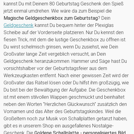
kannst Du mit Deinem 80 Geburtstag Geschenk den Spieß
jetzt einmal umdrehen. Wie wäre da zum Beispiel die
Magische Geldgeschenkbox zum Geburtstag
? Dein
Geldgeschenk
kannst Du bequem hinter der Plexiglas
Scheibe auf der Vorderseite platzieren. Nur Du kennst den
fiesen Trick, mit dem die lustige Geschenkbox zu öffnen ist.
Du wirst schelmisch grinsen, wenn Du zusiehst, wie Dein
Großvater lange Zeit vergeblich versucht, an Dein
Geldgeschenk heranzukommen. Hammer und Säge hast Du
vorsichtshalber vor der Geburtstagsfeier aus dem
Werkzeugkasten entfernt. Nach einer gewissen Zeit wird der
Großvater das Rätsel lösen oder Du hilfst ihm großzügig, wie
Du bist bei der Bewältigung der Aufgabe. Die Geschenkbox
ist mit einem stilvollen Wappen geschmückt und beinhaltet
neben den Worten "Herzlichen Glückwunsch" zusätzlich den
Vornamen und das Alter des Geburtstagskindes. Weil die
Großeltern noch zur Musik von Schallplatten getanzt haben,
gibt es in unserem Shop ein ausgefallenes Nostalgie-
Geschenk. Die
Goldene Schallplatte - personalisiertes Bild