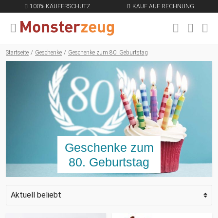
100% KÄUFERSCHUTZ
KAUF AUF RECHNUNG
MENÜ SCHLIESSEN
EN
Startseite
Geschenke
Geschenke zum 80. Geburtstag
Geschenke zum
80. Geburtstag