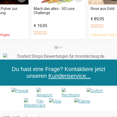
- Pulver zur
Mach das alles - 50 Lose
Rose aus Gold
ung
Challenge
€ 89,95
€ 19,95
rfügbar
Nur noch 5 auf L
Du hast eine Frage? Kontaktiere jetzt
unseren
Kundenservice...