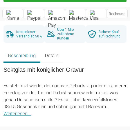
Rechnung
Über 1 Mio.
Kostenloser
Sicherer Kauf
zufriedene
Versand ab 50 €
auf Rechnung
Kunden
Beschreibung
Details
Sektglas mit königlicher Gravur
Es steht mal wieder der nächste Geburtstag oder ein anderer
Feiertag vor der Tür und Du bist schon wieder ratlos, was
genau Du schenken sollst? Es soll aber kein einfallsloses
08/15 Geschenk sein und schon gar nicht Bares im
Umschlag? Keine Panik, denn bei uns wird Dir geholfen! Mit
Weiterlesen ...
dem Sektglas mit Gravur - Königin Krone hast Du ein
persönliches und praktisches Geschenk zugleich gefunden!