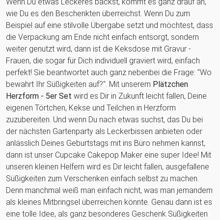
Wenn Du etwas Leckeres backst, kommt es ganz drauf an,
wie Du es den Beschenkten überreichst. Wenn Du zum
Beispiel auf eine stilvolle Übergabe setzt und möchtest, dass
die Verpackung am Ende nicht einfach entsorgt, sondern
weiter genutzt wird, dann ist die Keksdose mit Gravur -
Frauen, die sogar für Dich individuell graviert wird, einfach
perfekt! Sie beantwortet auch ganz nebenbei die Frage: "Wo
bewahrt Ihr Süßigkeiten auf?". Mit unserem
Plätzchen
Herzform - 5er Set
wird es Dir in Zukunft leicht fallen, Deine
eigenen Törtchen, Kekse und Teilchen in Herzform
zuzubereiten. Und wenn Du nach etwas suchst, das Du bei
der nächsten Gartenparty als Leckerbissen anbieten oder
anlässlich Deines Geburtstags mit ins Büro nehmen kannst,
dann ist unser Cupcake Cakepop Maker eine super Idee! Mit
unseren kleinen Helfern wird es Dir leicht fallen, ausgefallene
Süßigkeiten zum Verschenken einfach selbst zu machen.
Denn manchmal weiß man einfach nicht, was man jemandem
als kleines Mitbringsel überreichen könnte. Genau dann ist es
eine tolle Idee, als ganz besonderes Geschenk Süßigkeiten