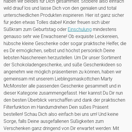
haben wir beides für Dich gesammelt. Stöbere also einfach
wild drauf los und lasse Dich von den genialen und total
unterschiedlichen Produkten inspirieren. Hier ist ganz sicher
für jeden etwas Tolles dabei! Kinder freuen sich über
Süßkram zum Geburtstag oder
Einschulung
mindestens
genauso sehr wie Erwachsene! Ob exquisite Leckereien,
hübsche kleine Geschenke oder sogar praktische Helfer, die
es Dir ermöglichen, selbst und höchst persönlich Deine
liebsten Naschereien herzustellen. Um Dir unser Sortiment
der Schokoladengeschenke, und süße Geschenkideen so
angenehm wie möglich präsentieren zu können, haben wir
gemeinsam mit unserem Lieblingsmaskottchen Marty
McMonster alle passenden Geschenke gesammelt und in
dieser Kategorie zusammengefasst. Hier kannst Du Dir nun
den besten Überblick verschaffen und dank der praktischen
Filterfunktion im Handumdrehen Dein süßes Präsent
bestellen! Schau Dich also einfach bei uns um! Und keine
Sorge, falls Deine ausgefallenen Süßigkeiten zum
Verschenken ganz dringend von Dir erwartet werden: Mit