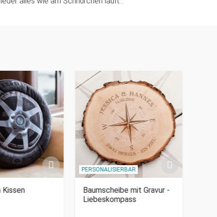
eder alles wie am Schnürchen läuft...
PERSONALISIERBAR
PERSO
 Kissen
Baumscheibe mit Gravur -
Keks
Liebeskompass
Män