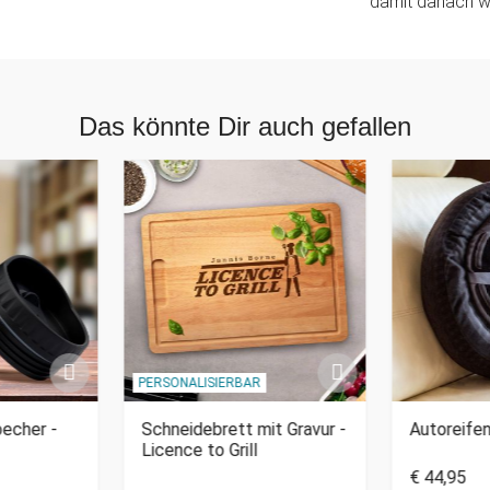
damit danach wi
Das könnte Dir auch gefallen
PERSONALISIERBAR
echer -
Schneidebrett mit Gravur -
Autoreifen
Licence to Grill
€ 44,95