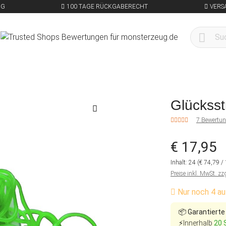
NG
100 TAGE RÜCKGABERECHT
VERS
Glückss
7 Bewertu
€ 17,95
Inhalt:
24
(€ 74,79 
Preise inkl. MwSt. zz
Nur noch 4 au
📦
Garantierte
⚡Innerhalb
20 