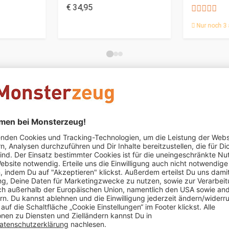
€ 34,95
Nur noch 3 
Angelika Lissog
schrieb am 27.07.2020
Verifizierter Kauf
Etwas teuer für die geringe Menge, aber ansonsten sehr gu
Bernd Wienrich
schrieb am 28.03.2020
Verifizierter Kauf 