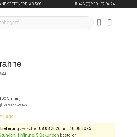
ANDKOSTENFREI AB 50€
+43 (0) 800 - 07 04 24
trähne
ngen
/ 100 Gramm)
gl. Versandkosten
f Lager
 Lieferung
zwischen
08.08.2026
und
10.08.2026.
Stunden, 1 Minute, 4 Sekunden
bestellen!