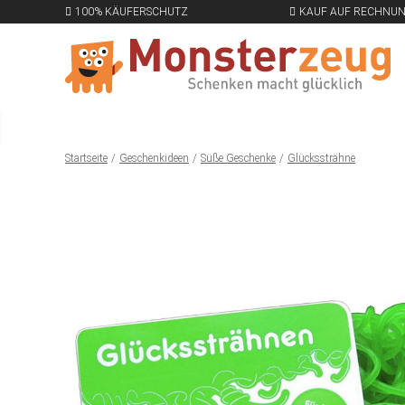
100% KÄUFERSCHUTZ
KAUF AUF RECHNU
Startseite
Geschenkideen
Süße Geschenke
Glückssträhne