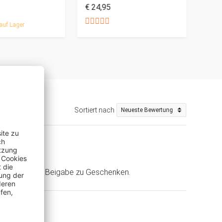
€ 24,95
€ 34
auf Lager
Sortiert nach
 (Shop)
t geeignet als Beigabe zu Geschenken.
(Shop)