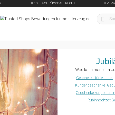
NG
100 TAGE RÜCKGABERECHT
VERS
Jubi
Was kann man zum Ju
Geschenke für Männer
Kundengeschenke
Gebu
Geschenke zur goldenen
Rubinhochzeit G