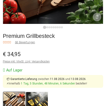
1
2
3
4
5
6
7
8
9
Premium Grillbesteck
68 Bewertungen
€ 34,95
Preise inkl. MwSt. zzgl. Versandkosten
Auf Lager
📦
Garantierte Lieferung
zwischen
11.08.2026
und
13.08.2026.
⚡Innerhalb
1 Tag, 5 Stunden, 48 Minuten, 5 Sekunden
bestellen!