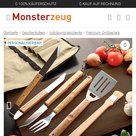
100% KÄUFERSCHUTZ
KAUF AUF RECHNUNG
MENÜ SCHLIESSEN
EN
Startseite
Geschenkideen
Jubiläumsgeschenke
Premium Grillbesteck
PERSONALISIERBAR