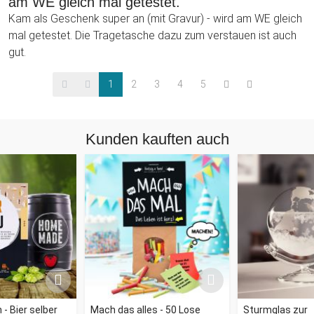
am WE gleich mal getestet.
Kam als Geschenk super an (mit Gravur) - wird am WE gleich
mal getestet. Die Tragetasche dazu zum verstauen ist auch
gut.
1
2
3
4
5
Kunden kauften auch
- Bier selber
Mach das alles - 50 Lose
Sturmglas zur