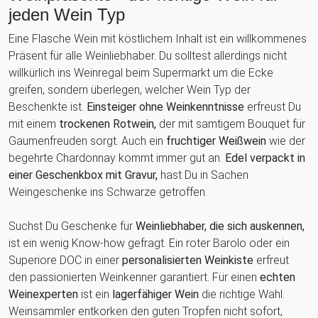
jeden Wein Typ
Eine Flasche Wein mit köstlichem Inhalt ist ein willkommenes
Präsent für alle Weinliebhaber. Du solltest allerdings nicht
willkürlich ins Weinregal beim Supermarkt um die Ecke
greifen, sondern überlegen, welcher Wein Typ der
Beschenkte ist.
Einsteiger ohne Weinkenntnisse
erfreust Du
mit einem
trockenen Rotwein,
der mit samtigem Bouquet für
Gaumenfreuden sorgt. Auch ein
fruchtiger Weißwein
wie der
begehrte Chardonnay kommt immer gut an.
Edel verpackt in
einer Geschenkbox mit Gravur,
hast Du in Sachen
Weingeschenke ins Schwarze getroffen.
Suchst Du Geschenke für
Weinliebhaber, die sich auskennen,
ist ein wenig Know-how gefragt. Ein roter Barolo oder ein
Superiore DOC in einer
personalisierten Weinkiste
erfreut
den passionierten Weinkenner garantiert. Für einen
echten
Weinexperten
ist ein
lagerfähiger Wein
die richtige Wahl.
Weinsammler entkorken den guten Tropfen nicht sofort,