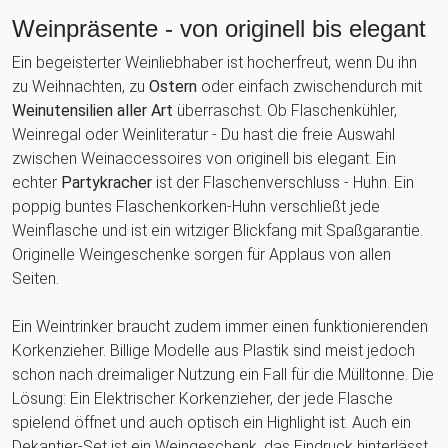
Weinpräsente - von originell bis elegant
Ein begeisterter Weinliebhaber ist hocherfreut, wenn Du ihn
zu Weihnachten, zu
Ostern
oder einfach zwischendurch mit
Weinutensilien aller Art
überraschst. Ob Flaschenkühler,
Weinregal oder Weinliteratur - Du hast die freie Auswahl
zwischen Weinaccessoires von originell bis elegant. Ein
echter
Partykracher
ist der Flaschenverschluss - Huhn. Ein
poppig buntes Flaschenkorken-Huhn verschließt jede
Weinflasche und ist ein witziger Blickfang mit Spaßgarantie.
Originelle Weingeschenke sorgen für Applaus von allen
Seiten.
Ein Weintrinker braucht zudem immer einen funktionierenden
Korkenzieher. Billige Modelle aus Plastik sind meist jedoch
schon nach dreimaliger Nutzung ein Fall für die Mülltonne. Die
Lösung: Ein Elektrischer Korkenzieher, der jede Flasche
spielend öffnet und auch optisch ein Highlight ist. Auch ein
Dekantier-Set ist ein Weingeschenk, das Eindruck hinterlässt.