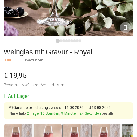
1
2
3
4
5
6
7
8
9
Weinglas mit Gravur - Royal
5 Bewertungen
€ 19,95
Preise inkl. MwSt. zzgl. Versandkosten
Auf Lager
📦
Garantierte Lieferung
zwischen
11.08.2026
und
13.08.2026.
⚡Innerhalb
2 Tage, 16 Stunden, 9 Minuten, 23 Sekunden
bestellen!