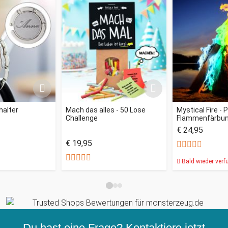
alter
Mach das alles - 50 Lose
Mystical Fire - 
Challenge
Flammenfärbu
€ 24,95
€ 19,95
Bald wieder verf
Du hast eine Frage? Kontaktiere jetzt