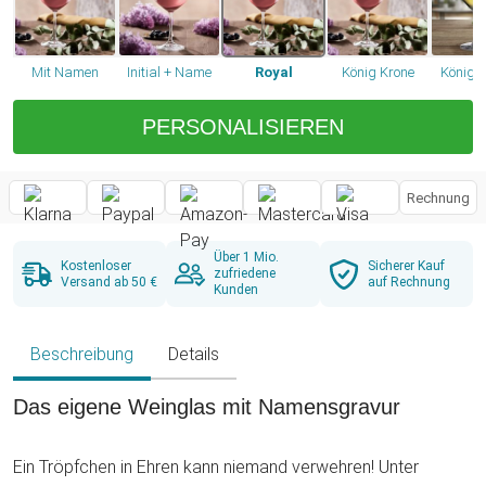
Mit Namen
Initial + Name
Royal
König Krone
Königin
PERSONALISIEREN
Rechnung
Über 1 Mio.
Kostenloser
Sicherer Kauf
zufriedene
Versand ab 50 €
auf Rechnung
Kunden
Beschreibung
Details
Das eigene Weinglas mit Namensgravur
Ein Tröpfchen in Ehren kann niemand verwehren! Unter