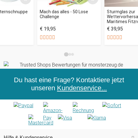
Sternschnuppe
Mach das alles - 50 Lose
Sturmglas zur
Challenge
Wettervorhersag
Maritimes Fitz
€ 19,95
€ 39,95
Du hast eine Frage? Kontaktiere jetzt
unseren
Kundenservice...
Hilfe & Kundenservice