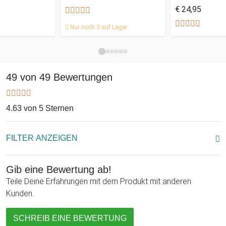
€ 24,95
ist endgültig vorbei! Der Halter hält auch schwereren Lasten
durchaus Stand: Shopping ist vorher also kein Problem! Ein
Nur noch 3 auf Lager
edles Muss für jeden Taschennutzer - und Liebhaber!
49 von 49 Bewertungen
4.63 von 5 Sternen
FILTER ANZEIGEN
Gib eine Bewertung ab!
Teile Deine Erfahrungen mit dem Produkt mit anderen
Kunden.
SCHREIB EINE BEWERTUNG