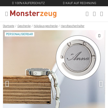
100% KÄUFERSCHUTZ
KAUF AUF RECHNUNG
MENÜ SCHLIESSEN
EN
Startseite
Geschenke
Nikolausgeschenke
Handtaschenhalter
PERSONALISIERBAR