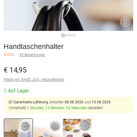
1
2
3
4
5
Handtaschenhalter
49 Bewertungen
€ 14,95
Preise inkl. MwSt. zzgl. Versandkosten
Auf Lager
📦
Garantierte Lieferung
zwischen
08.08.2026
und
10.08.2026.
⚡Innerhalb
2 Stunden, 13 Minuten, 51 Sekunden
bestellen!