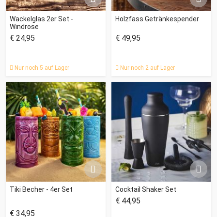
Wackelglas 2er Set -
Holzfass Getränkespender
Windrose
€ 24,95
€ 49,95
Nur noch 5 auf Lager
Nur noch 2 auf Lager
Tiki Becher - 4er Set
Cocktail Shaker Set
€ 44,95
€ 34,95