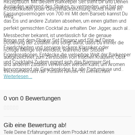
Rezeptbuch. Mit diesem Barkeeper Set steht Dir und Deinen
Auslaufen während des Shakes zu vermeiden, und hat ein
Köstlichkeiten jeder Geschmacksrichtung nichts mehr im
Fassungsvermögen von 700 ml. Mit dem Barsieb kannst Du
Weg.
das Eis und andere Zutaten abseihen, um einen glatten und
perfekt gemischten Cocktail zu erhalten. Der Jigger, auch als
Messbecher bekannt, ist unerlässlich für die genaue
Bringe mit dem Shaker Set Eleganz und Stil auf Deine
Dosierung der Zutaten und sorgt dafür, dass Du immer die
Feierlichkeiten und serviere leckere Klassiker oder
richtige Menge verwendest, während der Stößel
Eigenkreationen. Entdecke die vielseitige Welt der Barkeeper
ausgezeichnet zum Zerstoßen von frischen Kräutern, Obst
und Cocktails! Zudem eignet sich das Barmixer-Set
und anderen Zutaten verwendet werden kann, um Aromen
hervorragend als Geschenkidee für alle Partymäuse und
freizusetzen und die Zutaten besser zu vermischen.
Schleckermäulchen, die zu einem köstlichen Cocktail nie nein
Weiterlesen ...
sagen können. Das perfekte Cocktail-Set Geschenk zu
feierlichen Anlässen wie Geburtstag, Weihnachten oder
0 von 0 Bewertungen
Silvester!
Gib eine Bewertung ab!
Teile Deine Erfahrungen mit dem Produkt mit anderen