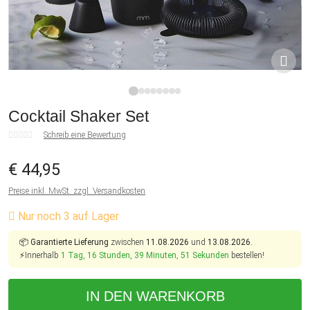
1
2
3
4
5
6
7
8
Cocktail Shaker Set
Schreib eine Bewertung
€ 44,95
Preise inkl. MwSt. zzgl. Versandkosten
Nur noch 3 auf Lager
📦
Garantierte Lieferung
zwischen
11.08.2026
und
13.08.2026.
⚡Innerhalb
1 Tag, 16 Stunden, 39 Minuten, 51 Sekunden
bestellen!
IN DEN WARENKORB