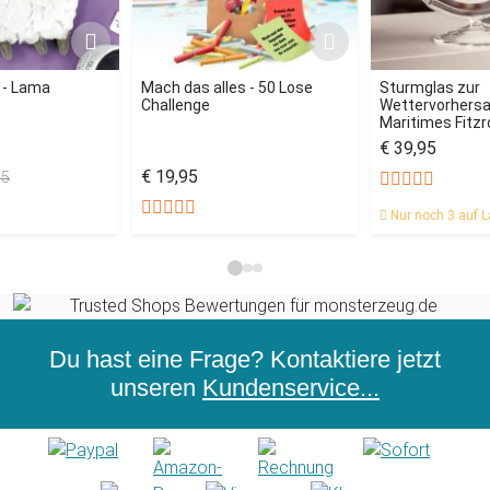
 - Lama
Mach das alles - 50 Lose
Sturmglas zur
Challenge
Wettervorhersag
Maritimes Fitz
€ 39,95
€ 19,95
95
Nur noch 3 auf L
Du hast eine Frage? Kontaktiere jetzt
unseren
Kundenservice...