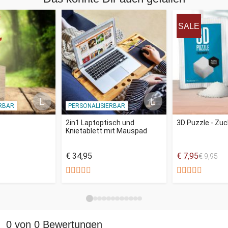
SALE
RBAR
PERSONALISIERBAR
2in1 Laptoptisch und
3D Puzzle - Zuc
Knietablett mit Mauspad
€ 34,95
€ 7,95
€ 9,95
0 von 0 Bewertungen