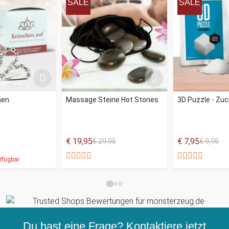
SALE
SALE
hen
Massage Steine Hot Stones
3D Puzzle - Zuc
€ 19,95
€ 7,95
€ 29,95
€ 9,95
rfügbar
Du hast eine Frage? Kontaktiere jetzt