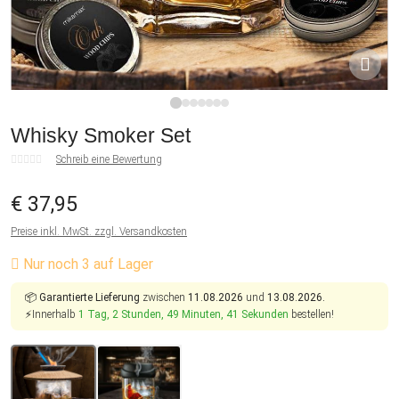
1
2
3
4
5
6
7
Whisky Smoker Set
Schreib eine Bewertung
€ 37,95
Preise inkl. MwSt. zzgl. Versandkosten
Nur noch 3 auf Lager
📦
Garantierte Lieferung
zwischen
11.08.2026
und
13.08.2026.
⚡Innerhalb
1 Tag, 2 Stunden, 49 Minuten, 40 Sekunden
bestellen!