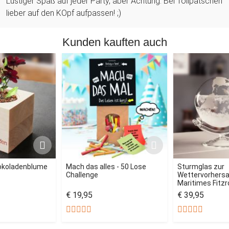
Lustiger Spaß auf jeder Party, aber Achtung: Bei Tollpatschen
lieber auf den KOpf aufpassen! ;)
Kunden kauften auch
okoladenblume
Mach das alles - 50 Lose
Sturmglas zur
Challenge
Wettervorhersag
Maritimes Fitz
€ 19,95
€ 39,95