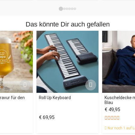
Das könnte Dir auch gefallen
ravur für den
Roll Up Keyboard
Kuscheldecke m
Blau
€ 49,95
€ 69,95
Nur noch 1 auf L