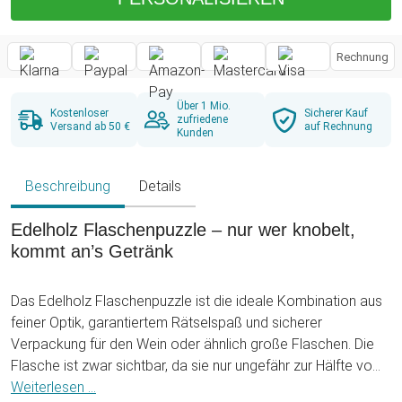
Rechnung
Über 1 Mio.
Kostenloser
Sicherer Kauf
zufriedene
Versand ab 50 €
auf Rechnung
Kunden
Beschreibung
Details
Edelholz Flaschenpuzzle – nur wer knobelt,
kommt an’s Getränk
Das Edelholz Flaschenpuzzle ist die ideale Kombination aus
feiner Optik, garantiertem Rätselspaß und sicherer
Verpackung für den Wein oder ähnlich große Flaschen. Die
Flasche ist zwar sichtbar, da sie nur ungefähr zur Hälfte vom
Holz des Flaschenpuzzles umgeben ist, aber dennoch nicht
Weiterlesen ...