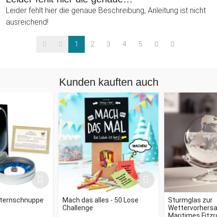
Leider fehlt hier die genaue Beschreibung, Anleitung ist nicht
ausreichend!
1
2
3
4
5
Kunden kauften auch
Sternschnuppe
Mach das alles - 50 Lose
Sturmglas zur
Challenge
Wettervorhersag
Maritimes Fitz