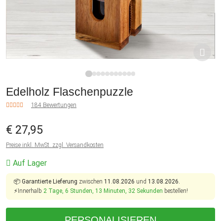
1
2
3
4
5
6
7
8
9
10
11
Edelholz Flaschenpuzzle
184 Bewertungen
€ 27,95
Preise inkl. MwSt. zzgl. Versandkosten
Auf Lager
📦
Garantierte Lieferung
zwischen
11.08.2026
und
13.08.2026.
⚡Innerhalb
2 Tage, 6 Stunden, 13 Minuten, 31 Sekunden
bestellen!
PERSONALISIEREN