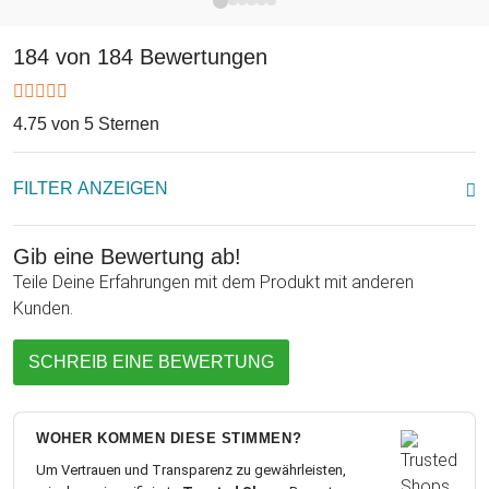
Eine tolle Geschenkidee für Jung und Alt, Männlein und
184 von 184 Bewertungen
Weiblein und Alle, die es lieben zu Knobeln oder anderen
gerne dabei zuschauen! Das Edelholz Flaschenpuzzle – und
Dein Wein ist sicher „verpackt“!
4.75 von 5 Sternen
FILTER ANZEIGEN
Für alle Alterklassen ein Geschenk mit "Oho-Effekt", das
Flaschenpuzzle
sorgt für Aufmerksamkeit und Freude beim
Gib eine Bewertung ab!
Beschenkten!
Teile Deine Erfahrungen mit dem Produkt mit anderen
Kunden.
SCHREIB EINE BEWERTUNG
WOHER KOMMEN DIESE STIMMEN?
Um Vertrauen und Transparenz zu gewährleisten,