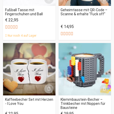
Fußball Tasse mit
Geheimtasse mit QR-Code –
Fingerschuhen und Ball
Scanne & erhalte "Fuck off"
€ 22,95
€ 14,95
Nur noch 4 auf Lager
Kaffeebecher Set mit Herzen
Klemmbaustein-Becher –
- I Love You
Trinkbecher mit Noppen für
Bausteine
€ 22,95
€ 29,95