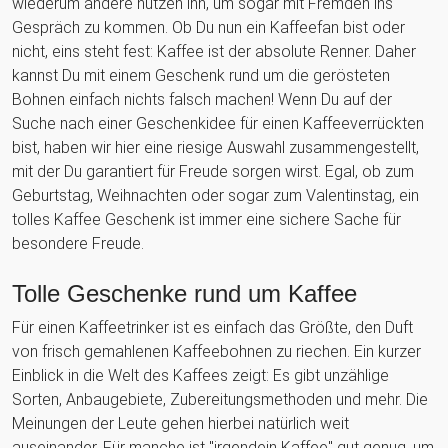
wiederum andere nutzen ihn, um sogar mit Fremden ins
Gespräch zu kommen. Ob Du nun ein Kaffeefan bist oder
nicht, eins steht fest: Kaffee ist der absolute Renner. Daher
kannst Du mit einem Geschenk rund um die gerösteten
Bohnen einfach nichts falsch machen! Wenn Du auf der
Suche nach einer Geschenkidee für einen Kaffeeverrückten
bist, haben wir hier eine riesige Auswahl zusammengestellt,
mit der Du garantiert für Freude sorgen wirst. Egal, ob zum
Geburtstag, Weihnachten oder sogar zum Valentinstag, ein
tolles Kaffee Geschenk ist immer eine sichere Sache für
besondere Freude.
Tolle Geschenke rund um Kaffee
Für einen Kaffeetrinker ist es einfach das Größte, den Duft
von frisch gemahlenen Kaffeebohnen zu riechen. Ein kurzer
Einblick in die Welt des Kaffees zeigt: Es gibt unzählige
Sorten, Anbaugebiete, Zubereitungsmethoden und mehr. Die
Meinungen der Leute gehen hierbei natürlich weit
auseinander. Für manche ist "irgendein Kaffee" gut genug, um