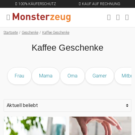
100% KÄUFERSCHUTZ
KAUF AUF RECHNUNG
MENÜ SCHLIESSEN
EN
Startseite
Geschenke
Kaffee Geschenke
Kaffee Geschenke
Frau
Mama
Oma
Gamer
Mitbri