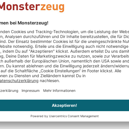
Geschenk für Mä
Deinen Mann, Fr
sorge für maxim
ein wundervoll
Gedanken an das
Geschenk zu We
Biergeschenke 
Keine Bewertungen gefunden. Geh voran und teil De