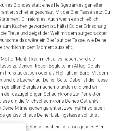
kühles Blondes statt eines Heißgetränkes genießen
rantiert schief angeschaut. Mit der Bier Tasse setzt Du
 Statement. Dir reicht es! Auch wenn es schließlich
 zum Kuchen geworden ist, hältst Du der Erfrischung
die Treue und zeigst der Welt mit dem aufgedruckten
 wünschte das wäre ein Bier" auf der Tasse, wie Deine
elt wirklich in dem Moment aussieht.
otto "Man(n) kann nicht alles haben", wird die
tasse zu Deinem treuen Begleiter im Alltag. Ob als
 Frühstückstisch oder als Highlight im Büro: Mit dem
 sind die Lacher auf Deiner Seite! Dabei ist die Tasse
m gefüllten Bierglas nachempfunden und wird am
n der dazugehörigen Schaumkrone zur Perfektion
 diese um die Milchschaumkrone Deines Getränks
n Deine Mitmenschen garantiert zweimal hinschauen,
e genüsslich aus Deiner Lieblingstasse schlürfst.
Design der Teetasse lässt ein herausragendes Bier