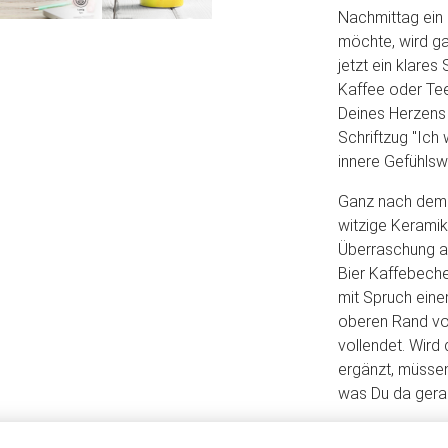
Nachmittag ein 
möchte, wird ga
jetzt ein klares
Kaffee oder Tee
Deines Herzens 
Schriftzug "Ich
innere Gefühlsw
Ganz nach dem M
witzige Keramik
Überraschung am
Bier Kaffebecher
mit Spruch eine
oberen Rand vo
vollendet. Wird
ergänzt, müsse
was Du da gerad
Das humorvolle 