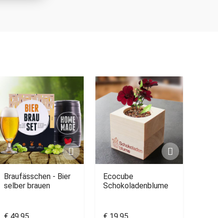
Braufässchen - Bier
Ecocube
selber brauen
Schokoladenblume
€ 49,95
€ 19,95