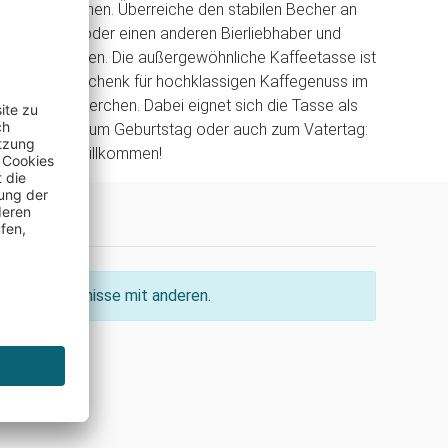
nner entstehen. Überreiche den stabilen Becher an
eund, Papa oder einen anderen Bierliebhaber und
ales Erstaunen. Die außergewöhnliche Kaffeetasse ist
es Männergeschenk für hochklassigen Kaffegenuss im
 nächste Bierchen. Dabei eignet sich die Tasse als
ihnachten, zum Geburtstag oder auch zum Vatertag:
sind immer willkommen!
ine Erkenntnisse mit anderen.