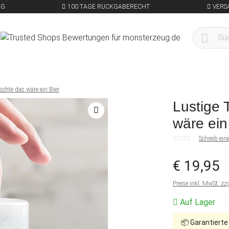
NG
100 TAGE RÜCKGABERECHT
VERS
schte das wäre ein Bier
Lustige 
wäre ein
Schreib ei
€ 19,95
Preise inkl. MwSt. zz
Auf Lager
📦
Garantierte