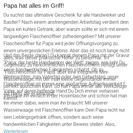
Papa hat alles im Griff!
Du suchst das ultimative Geschenk für alle Handwerker und
Bastler? Nach einem anstrengenden Arbeitstag verdient dein
Papa ein kühles Getränk, aber warum sollte er sich mit einem
langweiligen Flaschenöffner zufriedengeben? Mit unserer
Flaschenöffner für Papa wird jeder Öffnungsvorgang zu
einem unvergesslichen Erlebnis. Aber das ist noch lange nicht
Und das Beste daran? Du kannst deinem Papa mit der Gravur
alles, was dieser praktische Helfer zu bieten hat. Im
"Papa, der beste Handwerker der Welt" zeigen, wie sehr Du
Gegensatz zu herkömmlichen Flaschenöffnern verfügt unser
seine handwerklichen Fähigkeiten schätzt. Ob zu
"Flaschenöffner für Papa" über eine integrierte Mini-
Weihnachten, zum Vatertag oder zum Geburtstag, unser
Wasserwaage, mit der man kleine Gegenstände immer
Flaschenöffner ist immer eine großartige Aufmerksamkeit für
perfekt ausrichten kann. So hat Papa immer alle Werkzeuge
Väter, auf deren helfende Hand Du Dich immer verlassen
zur Hand, die er benötigt.
Verstaue ihn einfach in der Hosentasche und schon hat man
kannst.
ihn immer dabei, wenn man ihn braucht. Mit unserer
Wasserwaage mit Flaschenöffner kann Dein Papa nicht nur
sein Lieblingsgetränk öffnen, sondern auch seine
handwerklichen Fähigkeiten unter Beweis stellen. Also,
worauf wartest Du noch? Überrasche Deinen Papa mit
Weiterlesen ...