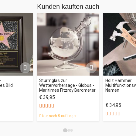
Kunden kauften auch
-
Sturmglas zur
Holz Hammer
es Bild
Wettervorhersage - Globus -
Multifunktions
Maritimes Fitzroy Barometer
Namen
€ 39,95
€ 34,95
Nur noch 5 auf Lager