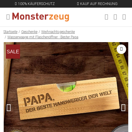
100% KÄUFERSCHUTZ
KAUF AUF RECHNUNG
MENÜ SCHLIESSEN
EN
Startseite
Geschenke
Weihnachtsgeschenke
Wasserwaage mit Flaschenöffner - Bester Papa
SALE