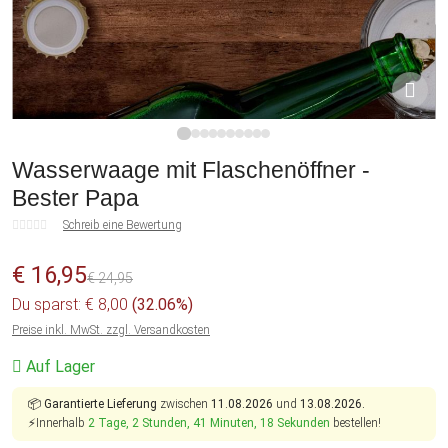
1
2
3
4
5
6
7
8
9
10
Wasserwaage mit Flaschenöffner -
Bester Papa
Schreib eine Bewertung
€ 16,95
€ 24,95
Du sparst: € 8,00
(32.06%)
Preise inkl. MwSt. zzgl. Versandkosten
Auf Lager
📦
Garantierte Lieferung
zwischen
11.08.2026
und
13.08.2026.
⚡Innerhalb
2 Tage, 2 Stunden, 41 Minuten, 18 Sekunden
bestellen!