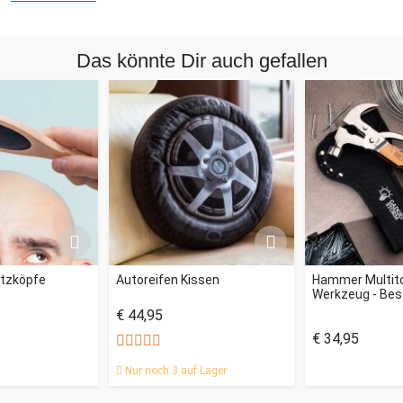
diesem innovativen Geschenk!
Das könnte Dir auch gefallen
atzköpfe
Autoreifen Kissen
Hammer Multito
Werkzeug - Bes
€ 44,95
€ 34,95
Nur noch 3 auf Lager