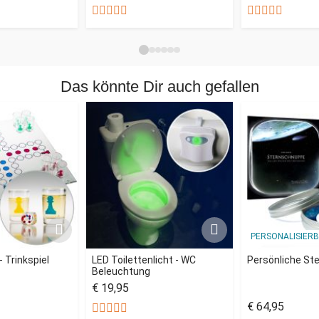
Das könnte Dir auch gefallen
PERSONALISIER
- Trinkspiel
LED Toilettenlicht - WC
Persönliche St
Beleuchtung
€ 19,95
€ 64,95