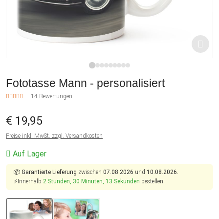
1
2
3
4
5
6
7
8
9
Fototasse Mann - personalisiert
14 Bewertungen
€ 19,95
Preise inkl. MwSt. zzgl. Versandkosten
Auf Lager
📦
Garantierte Lieferung
zwischen
07.08.2026
und
10.08.2026.
⚡Innerhalb
2 Stunden, 30 Minuten, 12 Sekunden
bestellen!