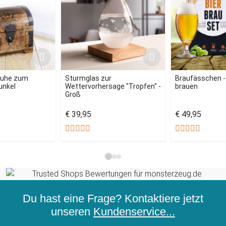
ruhe zum
Sturmglas zur
Braufässchen - 
unkel
Wettervorhersage "Tropfen" -
brauen
Groß
€ 39,95
€ 49,95
Du hast eine Frage? Kontaktiere jetzt
unseren
Kundenservice...