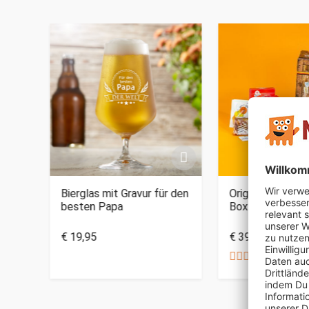
a -
Bierglas mit Gravur für den
Original DDR Sü
besten Papa
Box
€ 19,95
€ 39,95