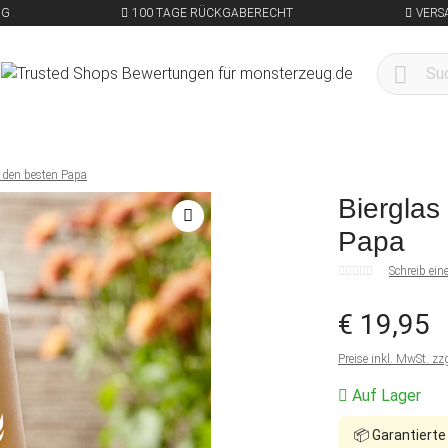
NG
100 TAGE RÜCKGABERECHT
VERS
r den besten Papa
Bierglas
Papa
Schreib ei
€ 19,95
Preise inkl. MwSt. zz
Auf Lager
📦
Garantierte