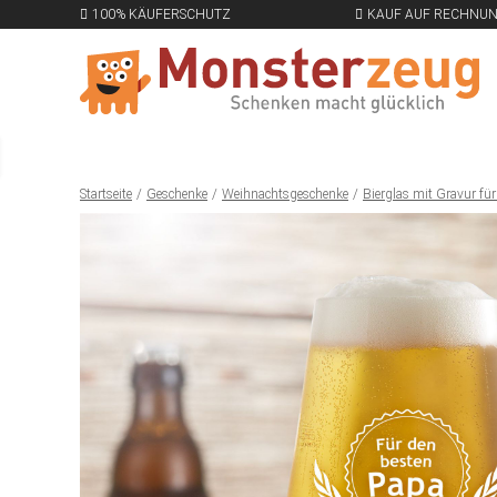
100% KÄUFERSCHUTZ
KAUF AUF RECHNU
Startseite
Geschenke
Weihnachtsgeschenke
Bierglas mit Gravur fü