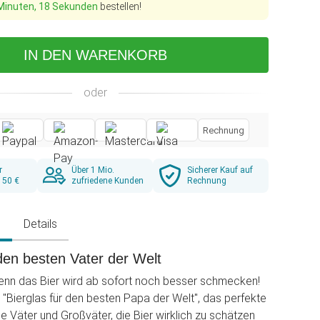
Minuten, 17 Sekunden
bestellen!
IN DEN WARENKORB
oder
Rechnung
r
Über 1 Mio.
Sicherer Kauf auf
 50 €
zufriedene Kunden
Rechnung
g
Details
 den besten Vater der Welt
 denn das Bier wird ab sofort noch besser schmecken!
"Bierglas für den besten Papa der Welt", das perfekte
e Väter und Großväter, die Bier wirklich zu schätzen