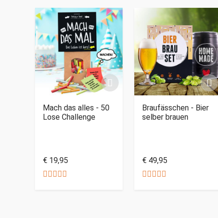
Mach das alles - 50
Braufässchen - Bier
Lose Challenge
selber brauen
€ 19,95
€ 49,95