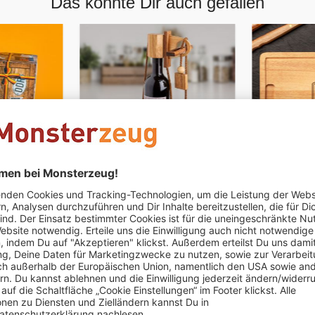
Das könnte Dir auch gefallen
PERSONALISIERBAR
PERSONALIS
ßigkeiten
Edelholz Flaschenpuzzle
Schneidebr
Bester Pa
€ 27,95
€ 34,95