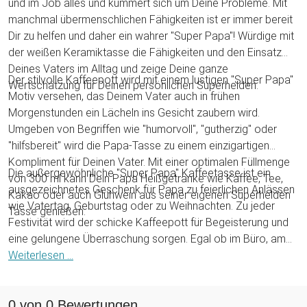
und im Job alles und kümmert sich um Deine Probleme. Mit
manchmal übermenschlichen Fähigkeiten ist er immer bereit
Dir zu helfen und daher ein wahrer "Super Papa"! Würdige mit
der weißen Keramiktasse die Fähigkeiten und den Einsatz
Deines Vaters im Alltag und zeige Deine ganze
Der stilvolle Kaffeepott wird mit einem lustigen "Super Papa"
Wertschätzung für Deinen persönlichen Superhelden.
Motiv versehen, das Deinem Vater auch in frühen
Morgenstunden ein Lächeln ins Gesicht zaubern wird.
Umgeben von Begriffen wie "humorvoll", "gutherzig" oder
"hilfsbereit" wird die Papa-Tasse zu einem einzigartigen
Kompliment für Deinen Vater. Mit einer optimalen Füllmenge
Die außergewöhnliche "Super Papa" Kaffeetasse ist ein
von 300 ml kann Dein Papa Heißgetränke wie Kaffee, Tee,
ausgezeichnetes Geschenk für Papa zu feierlichen Anlässen
Kakao oder auch Glühwein aus seiner eigenen Superhelden
wie Vatertag, Geburtstag oder zu Weihnachten. Zu jeder
Tasse genießen.
Festivität wird der schicke Kaffeepott für Begeisterung und
eine gelungene Überraschung sorgen. Egal ob im Büro, am
Frühstückstisch oder zur Kaffeezeit: Mit diesem
Weiterlesen ...
Kaffeebecher überreichst Du einen auffälligen Blickfang für
alle Fälle!
0 von 0 Bewertungen