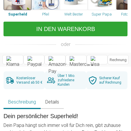
Superheld
Pfeil
Welt Bester
Super Papa
Foto 
IN DEN WARENKORB
oder
Rechnung
Über 1 Mio.
Kostenloser
Sicherer Kauf
zufriedene
Versand ab 50 €
auf Rechnung
Kunden
Beschreibung
Details
Dein persönlicher Superheld!
Dein Papa hängt sich immer voll für Dich rein, gibt zuhause