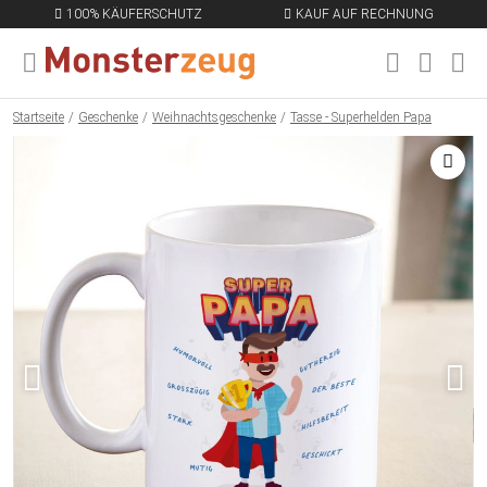
100% KÄUFERSCHUTZ
KAUF AUF RECHNUNG
MENÜ SCHLIESSEN
EN
Startseite
Geschenke
Weihnachtsgeschenke
Tasse - Superhelden Papa