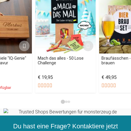
iele "IQ-Genie"
Mach das alles - 50 Lose
Braufässchen - 
ravur
Challenge
brauen
€ 19,95
€ 49,95
rfügbar
Du hast eine Frage? Kontaktiere jetzt