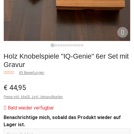
1
2
3
4
5
6
7
8
9
10
11
12
Holz Knobelspiele "IQ-Genie" 6er Set mit
Gravur
49 Bewertungen
€ 44,95
Preise inkl. MwSt. zzgl. Versandkosten
Bald wieder verfügbar
Benachrichtige mich, sobald das Produkt wieder auf
Lager ist.