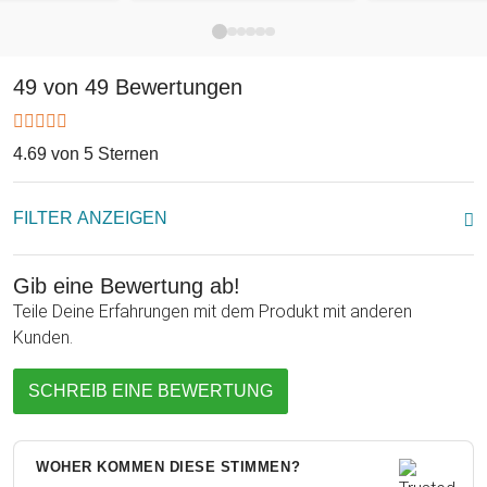
oben in das Textfeld!
Stell Dich der Herausforderung und lös nach und nach alle
49 von 49 Bewertungen
Rätsel! Aber Achtung: Einmal damit angefangen, lässt Dich
das Knobelvergnügen so schnell nicht mehr los.
4.69 von 5 Sternen
FILTER ANZEIGEN
Gib eine Bewertung ab!
Teile Deine Erfahrungen mit dem Produkt mit anderen
Kunden.
SCHREIB EINE BEWERTUNG
WOHER KOMMEN DIESE STIMMEN?