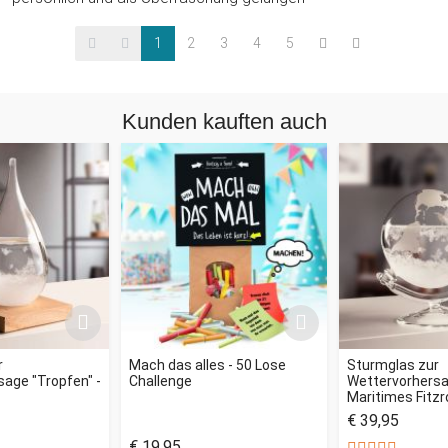
1
2
3
4
5
Kunden kauften auch
r
Mach das alles - 50 Lose
Sturmglas zur
age "Tropfen" -
Challenge
Wettervorhersag
Maritimes Fitz
€ 39,95
€ 19,95