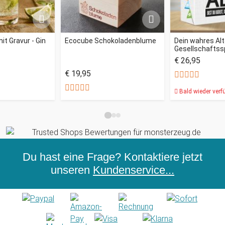
it Gravur - Gin
Ecocube Schokoladenblume
Dein wahres Alt
Gesellschaftssp
€ 26,95
€ 19,95
Bald wieder verf
Du hast eine Frage? Kontaktiere jetzt
unseren
Kundenservice...