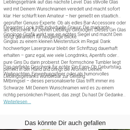
Lieblingsgetränk auf das nächste Level. Das stilvolle Glas
wird mit Deinem Wunschnamen veredelt und macht sofort
klar: Hier schlürft kein Amateur – hier genießt ein staatlich
geprüfter Genuss-Experte. Ob als edles Bar-Accessoire oder
Eleganter Look trifft individuelle Gravur: Die markante
als Geschenk für Deinen Lieblings-Ginologen: Dieses Gin Glas
Ginologe-Grafik wirkt wie ein echtes Siegel und macht Dein
sorgt garantiert für neugierige Blicke.
Ginglas zu einem kleinen Meisterstück im Regal. Dank
hochwertiger Lasergravur bleibt der Schriftzug dauerhaft
erhalten – ganz egal, wie viele Longdrinks, Aperitifs oder
pure Gins Du darin probierst. Der formschöne Tumbler liegt
Das perfekte Geschenk für echte Gin-Fans: Ob Geburtstag,
perfekt in der Hand und bringt die Aromen Deines
Weihnachten, Einweihungsfeier oder als humorvolles
Lieblingsgetränks wunderbar zur Geltung.
Mitbringsel – dieses personalisierte Glas trifft immer ins
Schwarze. Mit Deinem Wunschnamen wird es zu einem
richtig persönlichen Präsent, das zeigt: Du hast Dir Gedanken
gemacht. Mach einem Ginliebhaber eine Freude – oder gönn
Weiterlesen ...
Dir selbst ein Glas, das Deiner Leidenschaft gerecht wird!
Das könnte Dir auch gefallen