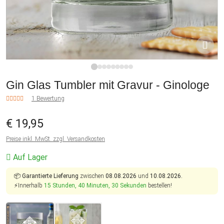
1
2
3
4
5
6
7
8
9
Gin Glas Tumbler mit Gravur - Ginologe
1 Bewertung
€ 19,95
Preise inkl. MwSt. zzgl. Versandkosten
Auf Lager
📦
Garantierte Lieferung
zwischen
08.08.2026
und
10.08.2026.
⚡Innerhalb
15 Stunden, 40 Minuten, 30 Sekunden
bestellen!