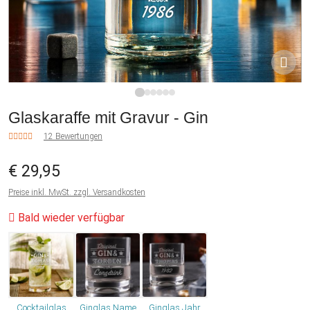
1
2
3
4
5
6
Glaskaraffe mit Gravur - Gin
12 Bewertungen
€ 29,95
Preise inkl. MwSt. zzgl. Versandkosten
Bald wieder verfügbar
Cocktailglas
Ginglas Name
Ginglas Jahr