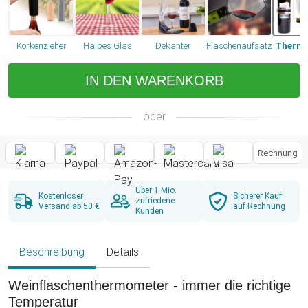
Korkenzieher
Halbes Glas
Dekanter
Flaschenaufsatz
Therm
IN DEN WARENKORB
oder
Rechnung
Über 1 Mio.
Kostenloser
Sicherer Kauf
zufriedene
Versand ab 50 €
auf Rechnung
Kunden
Beschreibung
Details
Weinflaschenthermometer - immer die richtige
Temperatur