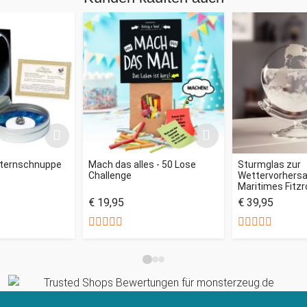
Sternschnuppe
Mach das alles - 50 Lose
Sturmglas zur
Challenge
Wettervorhersag
Maritimes Fitz
€ 19,95
€ 39,95