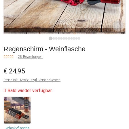
1
2
3
4
5
6
7
8
9
10
11
12
Regenschirm - Weinflasche
28 Bewertungen
€ 24,95
Preise inkl. MwSt. zzgl. Versandkosten
Bald wieder verfügbar
Whiskyflasche