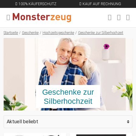
100% KÄUFERSCHUTZ
KAUF AUF RECHNUNG
MENÜ SCHLIESSEN
EN
Startseite
Geschenke
Hochzeitsgeschenke
Geschenke zur Silberhochzeit
Geschenke zur
Silberhochzeit