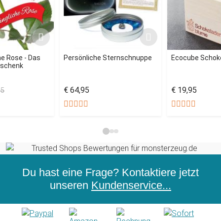
e Rose - Das
Persönliche Sternschnuppe
Ecocube Schok
eschenk
€ 64,95
€ 19,95
95
Du hast eine Frage? Kontaktiere jetzt
unseren
Kundenservice...