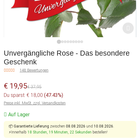
1
2
3
4
5
6
7
8
9
Unvergängliche Rose - Das besondere
Geschenk
148 Bewertungen
€ 19,95
€ 37,95
Du sparst: € 18,00
(47.43%)
Preise inkl. MwSt. zzgl. Versandkosten
Auf Lager
📦
Garantierte Lieferung
zwischen
08.08.2026
und
10.08.2026.
⚡Innerhalb
18 Stunden, 19 Minuten, 21 Sekunden
bestellen!