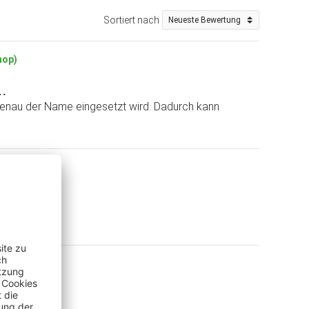
Sortiert nach
hop)
e…
genau der Name eingesetzt wird. Dadurch kann
r Kauf (Shop)
f (Shop)