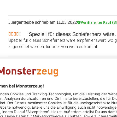
Juergenteube
schrieb am 11.03.2022
Verifizierter Kauf (S
Speziell für dieses Schieferherz wär
Speziell für dieses Schieferherz wäre empfehlenswert, wo 
zugeordnet werden, für oder von wem es kommt.
Thomas Schmeusser
schrieb am 19.12.2021
Verifizierte
alles ok
Bernd Bergmann
schrieb am 14.09.2021
Verifizierter Kau