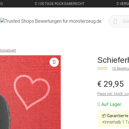
NG
100 TAGE RÜCKGABERECHT
VERS
rsonalisiert
Schiefer
18 Bewert
€ 29,95
Preise inkl. MwSt. zz
Auf Lager
📦
Garantierte
⚡Innerhalb
1 T