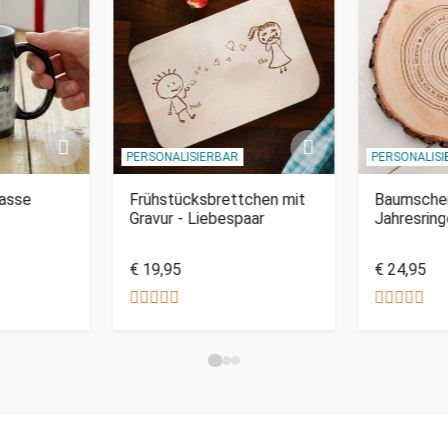
PERSONALISIERBAR
PERSONALIS
Tasse
Frühstücksbrettchen mit
Baumschei
Gravur - Liebespaar
Jahresrin
€ 19,95
€ 24,95