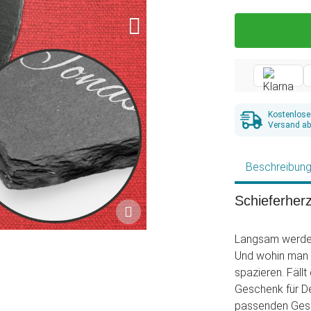
Kostenlose
Versand ab
Beschreibun
Schieferherz
Langsam werden 
Und wohin man b
spazieren. Fäll
Geschenk für D
passenden Gesch