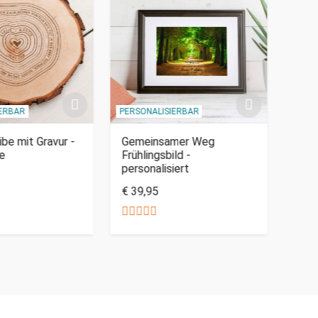
IERBAR
PERSONALISIERBAR
PERSO
be mit Gravur -
Gemeinsamer Weg
Herz
ge
Frühlingsbild -
Paar
personalisiert
€ 39,95
€ 29