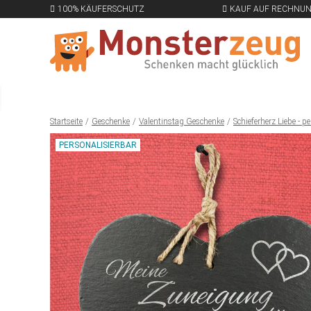
100% KÄUFERSCHUTZ
KAUF AUF RECHNU
Startseite
Geschenke
Valentinstag Geschenke
Schieferherz Liebe - pe
PERSONALISIERBAR