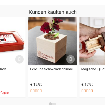
Kunden kauften auch
olade
Ecocube Schokoladenblume
Magische IQ Bo
€ 19,95
€ 17,95
rfügbar