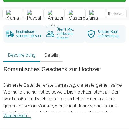
Rechnung
Über 1 Mio.
Kostenloser
Sicherer Kauf
zufriedene
Versand ab 50 €
auf Rechnung
Kunden
Beschreibung
Details
Romantisches Geschenk zur Hochzeit
Das erste Date, der erste Jahrestag, die erste gemeinsame
Wohnung und nun ist es soweit: Die Hochzeit steht an. Der
wohl größte und wichtigste Tag im Leben einer Frau, der
garantiert schon Monate, wenn nicht Jahre vorher bis ins
kleinste Detail geplant wurde. Doch gerade bei solchen
Weiterlesen ...
Veranstaltungen kann auch vieles schief laufen oder etwas
wird schlicht und einfach vergessen. Wenn Du nichts dem