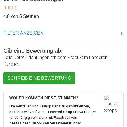
eine schöne und praktische Geschenkidee für alle, die ihrem
Schatz eine besondere Freude zur Hochzeitsfeier machen
4.8 von 5 Sternen
wollen. Du kannst die Sektgläser aber auch an andere
verschenken wie beispielsweise an Deine Eltern zu ihrem
FILTER ANZEIGEN
Hochzeitstag oder auch an ein bekanntes Paar zur
Verlobungs- oder Hochzeitsfeier. Egal ob für die Verlobung
oder für die Hochzeitsfeier, für Dich oder zum Verschenken,
Gib eine Bewertung ab!
die Sektgläser werden garantiert einschlagen!
Teile Deine Erfahrungen mit dem Produkt mit anderen
Kunden.
SCHREIB EINE BEWERTUNG
WOHER KOMMEN DIESE STIMMEN?
Um Vertrauen und Transparenz zu gewährleisten,
mischen wir verifizierte
Trusted Shops
Bewertungen
(unabhängig verifiziert) mit Feedback von
bestätigten Shop-Käufen
unserer Kunden.