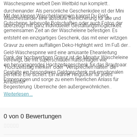
Wäschespinne wirbelt Dein Weltbild nun komplett
durcheinander. Als persönliche Geschenkidee ist der Mini
Mit den kleinen Wäscheklammern kannst Du Geld,
Wäscheständer eine absolute Bereicherung für alle und
Gutscheine, liebevolle Botschaften oder auch Fotos der
überzeugt mit ganz individueller Gestaltungsmöglichkeit.
gemeinsamen Zeit an der Wäscheleine befestigen. Es
entsteht ein einzigartiges Geschenk, das mit einer witzigen
Gravur zu einem auffälligen Deko-Highlight wird. Im Fuß der
Geld-Wäschespinne wird eine amüsante Eheanleitung
Dank der hochwertigen Gravur ist die Miniatur Wäscheleine
verewigt, die mit superschlauen Ratschlägen wie
ein hervorragendes Hochzeitsgeschenk für das Brautpaar.
"Hochzeitstag merken" oder "Versprechen halten" die
Gestalte ein besonderes Geldgeschenk mit emotionalen
perfekte Ehe sichert. Ein wahrer Hingucker für jedes
Erinnerungen und sorge zu einem feierlichen Anlass für
Ambiente!
Begeisterung. Überreiche den außergewöhnlichen
Wäscheständer zur Hochzeitsfeier oder auch zum
Weiterlesen ...
Hochzeitstag Deiner Eltern oder Großeltern. Mit dieser
Wäscheleine sind die Lacher garantiert auf Deiner Seite.
0 von 0 Bewertungen