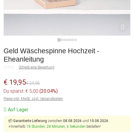
1
2
3
4
5
6
7
Geld Wäschespinne Hochzeit -
Eheanleitung
Schreib eine Bewertung
€ 19,95
€ 24,95
Du sparst: € 5,00
(20.04%)
Preise inkl. MwSt. zzgl. Versandkosten
Auf Lager
📦
Garantierte Lieferung
zwischen
08.08.2026
und
10.08.2026.
⚡Innerhalb
18 Stunden, 28 Minuten, 6 Sekunden
bestellen!