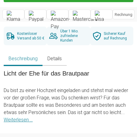
Rechnung
Über 1 Mio.
Kostenloser
Sicherer Kauf
zufriedene
Versand ab 50 €
auf Rechnung
Kunden
Beschreibung
Details
Licht der Ehe für das Brautpaar
Du bist zu einer Hochzeit eingeladen und stehst mal wieder
vor der großen Frage, was Du schenken wirst? Für das
Brautpaar sollte es was Besonderes und am besten auch
etwas sehr Persönliches sein. Das ist gar nicht so leicht.
Vielleicht können wir Dir bei der schwierigen
Weiterlesen ...
Entscheidungsfindung mit etwas Edlem und Persönlichem
helfen.