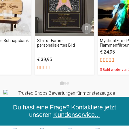
rte Schnapsbank
Star of Fame -
Mystical Fire - 
personalisiertes Bild
Flammenfärbu
€ 24,95
€ 39,95
Bald wieder verf
Du hast eine Frage? Kontaktiere jetzt
unseren
Kundenservice...