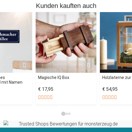
Kunden kauften auch
tes
Magische IQ Box
Holzlaterne zur
d mit Namen
€ 17,95
€ 54,95