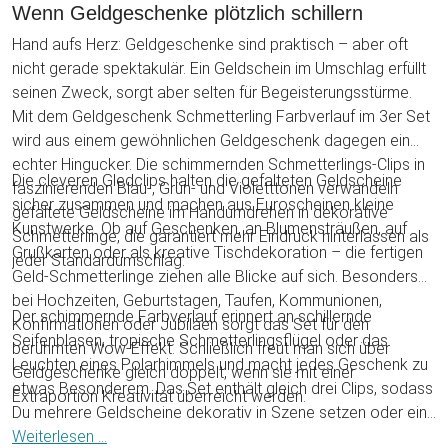
Wenn Geldgeschenke plötzlich schillern
Hand aufs Herz: Geldgeschenke sind praktisch – aber oft
nicht gerade spektakulär. Ein Geldschein im Umschlag erfüllt
seinen Zweck, sorgt aber selten für Begeisterungsstürme.
Mit dem Geldgeschenk Schmetterling Farbverlauf im 3er Set
wird aus einem gewöhnlichen Geldgeschenk dagegen ein
echter Hingucker. Die schimmernden Schmetterlings-Clips in
Die cleveren Gledclips halten die gefalteten Geldscheine
faszinierenden Blau-, Grün- und Violetttönen verwandeln
sicher zusammen und machen aus Euroscheinen kleine
gefaltete Geldscheine im Handumdrehen in dekorative
Kunstwerke. Ob auf Geschenken, an Blumensträußen, auf
Schmetterlinge, die garantiert mehr Eindruck hinterlassen als
Grußkarten oder als kreative Tischdekoration – die fertigen
jeder Standardumschlag.
Geld-Schmetterlinge ziehen alle Blicke auf sich. Besonders
bei Hochzeiten, Geburtstagen, Taufen, Kommunionen,
Der schimmernde Farbverlauf erinnert an schillernde
Konfirmationen oder Jubiläen sorgt das Set für den
Seifenblasen, tropische Schmetterlingsflügel oder das
berühmten Wow-Effekt. Schließlich freut man sich über
Leuchten eines Polarhimmels und macht jedes Geschenk zu
Geldgeschenke gleich doppelt, wenn sie mit einer
etwas Besonderem. Das Set enthält gleich drei Clips, sodass
Extraportion Kreativität überreicht werden.
Du mehrere Geldscheine dekorativ in Szene setzen oder ein
besonders beeindruckendes Arrangement gestalten kannst.
Weiterlesen ...