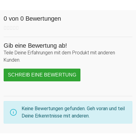
So wird aus einem Geldschein kein langweiliger
Umschlaginhalt, sondern ein farbenfroher Schmetterling, der
0 von 0 Bewertungen
schon vor dem Auspacken für Freude sorgt.
Gib eine Bewertung ab!
Teile Deine Erfahrungen mit dem Produkt mit anderen
Kunden.
SCHREIB EINE BEWERTUNG
Keine Bewertungen gefunden. Geh voran und teil
Deine Erkenntnisse mit anderen.