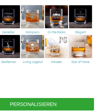
Genießer
Kompass
On the Rocks
Elegant
Gentleman
Living Legend
Initialen
Star of Fame
PERSONALISIEREN