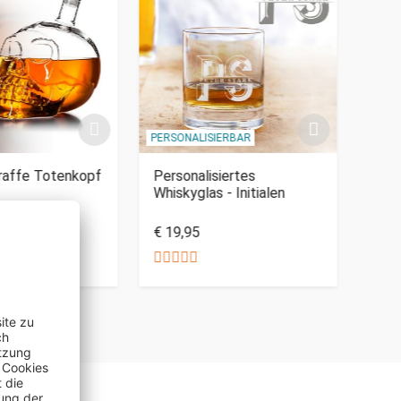
PERSONALISIERBAR
PERSO
raffe Totenkopf
Personalisiertes
Pers
Whiskyglas - Initialen
Whis
€ 19,95
€ 19
auf Lager