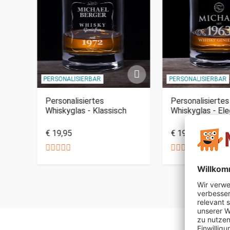
PERSONALISIERBAR
PERSONALISIERBAR
ffe
Personalisiertes
Personalisiertes
it
Whiskyglas - Klassisch
Whiskyglas - El
€ 19,95
€ 19,95