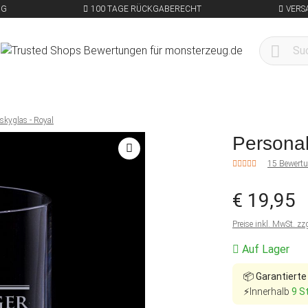
NG
100 TAGE RÜCKGABERECHT
VERS
skyglas - Royal
Personal
15 Bewert
€ 19,95
Preise inkl. MwSt. zz
Auf Lager
📦
Garantierte
⚡Innerhalb
9 S