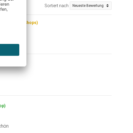
Sortiert nach
auf (Trusted Shops)
r Kauf (Shop)
op)
schön