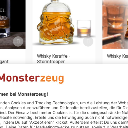
Whisky Karaffe -
Whisky Ka
egant
Stormtrooper
€ 29,95
€ 44,95
Nur noch 3 