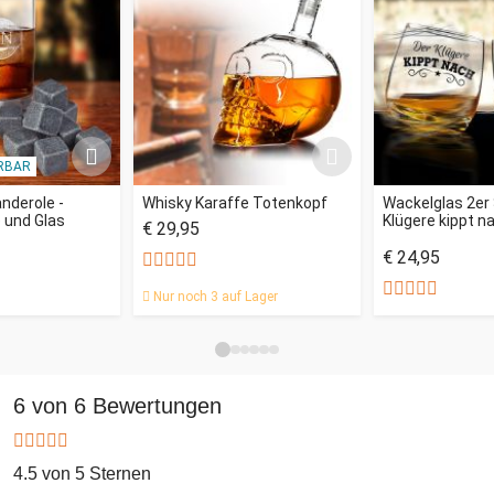
RBAR
nderole -
Whisky Karaffe Totenkopf
Wackelglas 2er 
 und Glas
Klügere kippt n
€ 29,95
€ 24,95
Nur noch 3 auf Lager
6 von 6 Bewertungen
4.5 von 5 Sternen