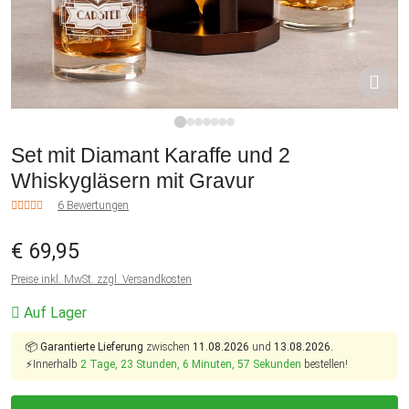
1
2
3
4
5
6
7
Set mit Diamant Karaffe und 2
Whiskygläsern mit Gravur
6 Bewertungen
€ 69,95
Preise inkl. MwSt. zzgl. Versandkosten
Auf Lager
📦
Garantierte Lieferung
zwischen
11.08.2026
und
13.08.2026.
⚡Innerhalb
2 Tage, 23 Stunden, 6 Minuten, 57 Sekunden
bestellen!