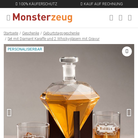
100% KÄUFERSCHUTZ
KAUF AUF RECHNUNG
MENÜ SCHLIESSEN
EN
Startseite
Geschenke
Geburtstagsgeschenke
Set mit Diamant Karaffe und 2 Whiskygläsern mit Gravur
PERSONALISIERBAR