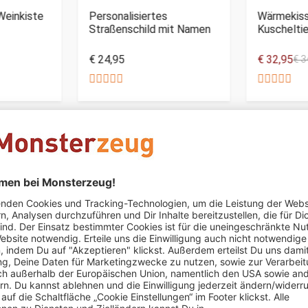
Weinkiste
Personalisiertes
Wärmekiss
Straßenschild mit Namen
Kuscheltie
€ 24,95
€ 32,95
€ 3
Beata Chelska
schrieb am 04.03.2021
Verifizierter Kauf 
Schon am nächsten Tag nach der Bestellung geliefert und das 
sehr oryginell