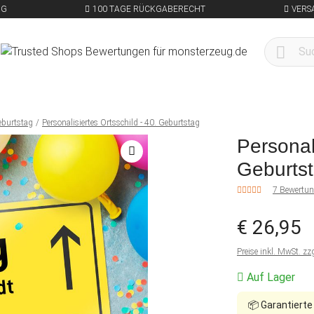
NG
100 TAGE RÜCKGABERECHT
VERS
eburtstag
Personalisiertes Ortsschild - 40. Geburtstag
Personali
Geburts
7 Bewertu
€ 26,95
Preise inkl. MwSt. zz
Auf Lager
📦
Garantierte