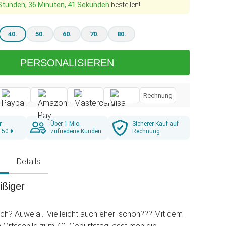
Stunden, 36 Minuten, 40 Sekunden
bestellen!
40.
50.
60.
70.
80.
PERSONALISIEREN
Rechnung
r
Über 1 Mio.
Sicherer Kauf auf
 50 €
zufriedene Kunden
Rechnung
g
Details
ißiger
lich? Auweia… Vielleicht auch eher: schon??? Mit dem