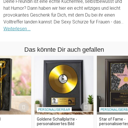
Deine Freundin ist eine echte Küchenfee, selbstbewusst und
hat Humor? Dann haben wir hier ein echt witziges und leicht
provokantes Geschenk für Dich, mit dem Du bei ihr einen
Volltreffer landen kannst: Die Sexy Schürze für Frauen - das
Gadget für besonders erotische Hausfrauen.
Weiterlesen ...
Mit der Sexy Schürze mit anzüglichem Printmotiv und
Das könnte Dir auch gefallen
frechem Spruch macht Deine Liebste ab sofort stets eine
gute Figur in der Küche. Die originelle Kochschürze erfüllt
nicht nur wunderbar ihren praktischen Nutzen, sondern bringt
Dir gleichzeitig auch noch reichlich Erotik in die Küche. Also:
Lass bloß nichts anbrennen, zaubere Dir Deinen persönlichen
Food Porn hinter den Herd und peppe den gemeinsamen
Kochabend mit der sexy Frauenschürze so richtig auf! Denn
mit dieser sexy Schürze macht Kochen gleich doppelt Spaß,
schließlich isst das Auge ja bekanntlich immer mit!
PERSONALISIERBAR
PERSONALISIER
d
Goldene Schallplatte -
Star of Fame -
personalisiertes Bild
personalisiertes