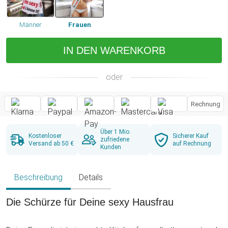
Männer
Frauen
IN DEN WARENKORB
oder
Rechnung
Über 1 Mio.
Kostenloser
Sicherer Kauf
zufriedene
Versand ab 50 €
auf Rechnung
Kunden
Beschreibung
Details
Die Schürze für Deine sexy Hausfrau