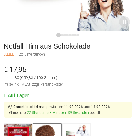
1
2
3
4
5
6
7
8
Notfall Hirn aus Schokolade
22 Bewertungen
€ 17,95
Inhalt:
30
(€ 59,83 / 100 Gramm)
Preise inkl. MwSt. zzgl. Versandkosten
Auf Lager
📦
Garantierte Lieferung
zwischen
11.08.2026
und
13.08.2026.
⚡Innerhalb
22 Stunden, 53 Minuten, 38 Sekunden
bestellen!