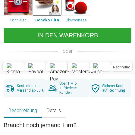
Schnuller
Schoko Hirn
Clownsnase
IN DEN WARENKORB
oder
Rechnung
Über 1 Mio.
Kostenloser
Sicherer Kauf
zufriedene
Versand ab 50 €
auf Rechnung
Kunden
Beschreibung
Details
Braucht noch jemand Hirn?