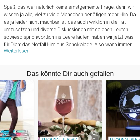
Spaß, das war natürlich keine ernstgemeinte Frage, denn wir
wissen ja alle, viel zu viele Menschen benötigen mehr Hirn. Da
es ja leider nicht machbar ist, das auch wirklich in die Tat
umzusetzen und diverse Diskussionen mit solchen Leuten
sowieso sprichwörtlich ins Leere laufen, haben wir jetzt was
für Dich: das Notfall Hirn aus Schokolade. Also wann immer
Weiterlesen ...
Dir danach ist, mal jemandem sagen zu wollen, wie dämlich
er doch eigentlich ist, spare Dir die Worte und lege ihm
dieses Schokoladenhirn hin. Wenn er nicht ganz so bräsig ist,
Das könnte Dir auch gefallen
wird er sich zumindest die Schokolade schmecken lassen.
Natürlich hat das Notfall Hirn aus Schokolade nicht nur einen
gemeinen Zweck, um Spitzen zu verteilen. Du kannst es
natürlich auch jemandem geben, der zum Beispiel vor einer
mündlichen Prüfung oder Klausur steht. Da ist Schokolade
sowieso gut, denn sie dient ja als Nervennahrung. Du siehst:
vielseitig einsetzbar! Verschenke Hirn - es kann ja nie
schaden!
PERSONALISIERBAR
PERSONALISIER