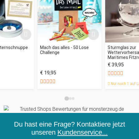
Sternschnuppe
Mach das alles - 50 Lose
Sturmglas zur
Challenge
Wettervorhersag
Maritimes Fitz
€ 39,95
€ 19,95
Nur noch 1 auf L
Du hast eine Frage? Kontaktiere jetzt
unseren
Kundenservice...