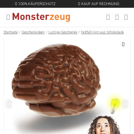
100% KÄUFERSCHUTZ
KAUF AUF RECHNUNG
MENÜ SCHLIESSEN
EN
Startseite
Geschenkideen
Lustige Geschenke
Notfall Hirn aus Schokolade