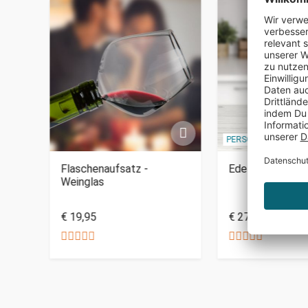
PERSONALISIERBAR
r Set
Flaschenaufsatz -
Edelholz Flasch
Weinglas
€ 19,95
€ 27,95