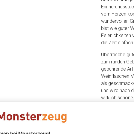
Erinnerungsstüc
vom Herzen kom
wundervollen Gr
bist wie guter W
Feierlichkeiten 
die Zeit einfac
Überrasche gute
zum runden Geb
gebührende Art
Weinflaschen M
als geschmackv
und wird nach d
wirklich schöne
Das könnte Dir auch gefallen