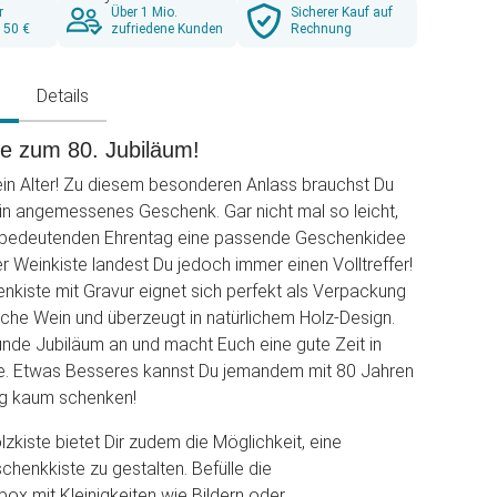
r
Über 1 Mio.
Sicherer Kauf auf
 50 €
zufriedene Kunden
Rechnung
g
Details
te zum 80. Jubiläum!
in Alter! Zu diesem besonderen Anlass brauchst Du
ein angemessenes Geschenk. Gar nicht mal so leicht,
 bedeutenden Ehrentag eine passende Geschenkidee
er Weinkiste landest Du jedoch immer einen Volltreffer!
enkiste mit Gravur eignet sich perfekt als Verpackung
sche Wein und überzeugt in natürlichem Holz-Design.
unde Jubiläum an und macht Euch eine gute Zeit in
de. Etwas Besseres kannst Du jemandem mit 80 Jahren
g kaum schenken!
lzkiste bietet Dir zudem die Möglichkeit, eine
chenkkiste zu gestalten. Befülle die
x mit Kleinigkeiten wie Bildern oder