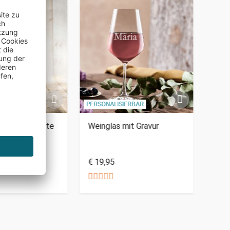
SAL
IERBAR
PERSONALISIERBAR
ierte Weinkiste
Weinglas mit Gravur
Wein
g
€ 19,95
€ 9,