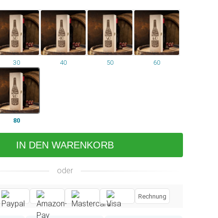
30
40
50
60
80
IN DEN WARENKORB
oder
Rechnung