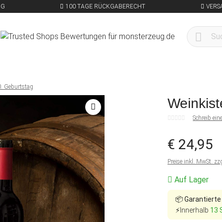
NG
100 TAGE RÜCKGABERECHT
VERS
0. Geburtstag
Weinkist
Schreib ei
€ 24,95
Preise inkl. MwSt. zz
Auf Lager
📦
Garantierte
⚡Innerhalb
13 