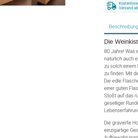
Kostenlose
Versand ab
Beschreibun
Die Weinkis
80 Jahre! Was e
natürlich auch 
zu solch einem
zu finden. Mit d
Die edle Flasch
einer guten Fla
Stoßt auf das r
geselliger Run
Lebenserfahrun
Die gravierte Ho
einzigartige Ges
Aufbewahrungsbo