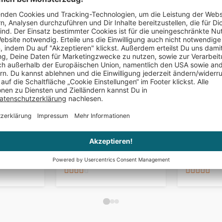
PERSONALISIERBAR
PERSONALIS
enpuzzle
2er Set Weingläser mit
Personalis
Gravur - Königin Krone
- Jahrgan
€ 29,95
€ 27,95