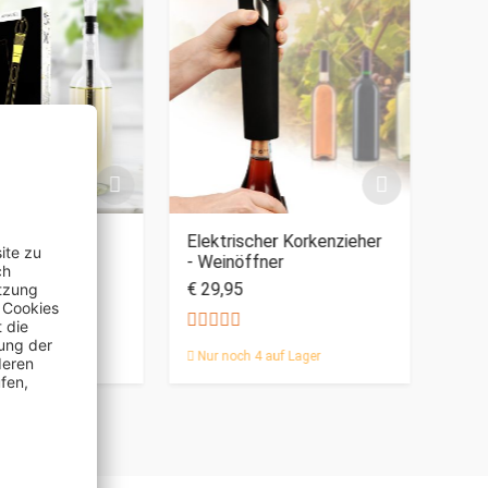
PERSO
r Set
Elektrischer Korkenzieher
Wein
- Weinöffner
Kom
€ 29,95
€ 39
,95
Nur noch 4 auf Lager