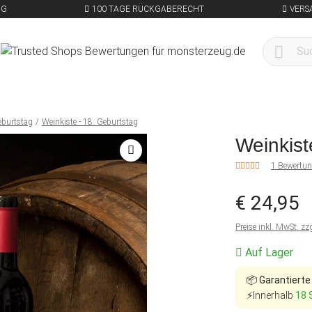
NG
100 TAGE RÜCKGABERECHT
VERS
eburtstag
Weinkiste - 18. Geburtstag
Weinkist
1 Bewertu
€ 24,95
Preise inkl. MwSt. zz
Auf Lager
📦
Garantierte
⚡Innerhalb
18 