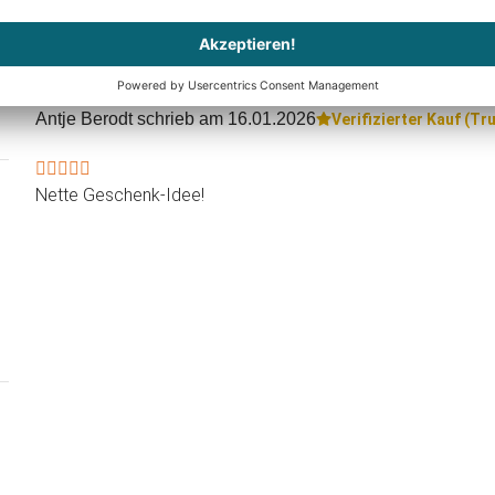
Antje Berodt
schrieb am 16.01.2026
Verifizierter Kauf (T
Nette Geschenk-Idee!