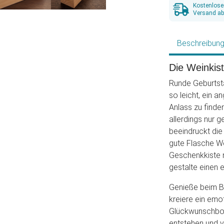
Kostenlose
Versand ab
Beschreibun
Die Weinkis
Runde Geburtst
so leicht, ein
Anlass zu finde
allerdings nur 
beeindruckt die
gute Flasche We
Geschenkkiste n
gestalte einen 
Genieße beim Be
kreiere ein emo
Glückwunschbot
entstehen und v