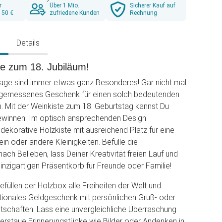
r
Über 1 Mio.
Sicherer Kauf auf
 50 €
zufriedene Kunden
Rechnung
g
Details
te zum 18. Jubiläum!
age sind immer etwas ganz Besonderes! Gar nicht mal
 angemessenes Geschenk für einen solch bedeutenden
n. Mit der Weinkiste zum 18. Geburtstag kannst Du
gewinnen. Im optisch ansprechenden Design
 dekorative Holzkiste mit ausreichend Platz für eine
in oder andere Kleinigkeiten. Befülle die
ach Belieben, lass Deiner Kreativität freien Lauf und
einzigartigen Präsentkorb für Freunde oder Familie!
füllen der Holzbox alle Freiheiten der Welt und
tionales Geldgeschenk mit persönlichen Gruß- oder
schaften. Lass eine unvergleichliche Überraschung
erstaue Erinnerungstücke wie Bilder oder Andenken in