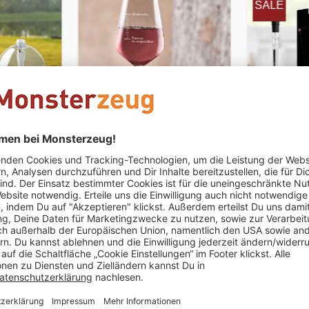
SALE
PERSONALISIERBAR
 - 2er Set
Weinglas mit Gravur -
Weinkühle
Nicht ansprechen
(Stimmungsbarometer)
€ 19,95
€ 9,95
€ 34