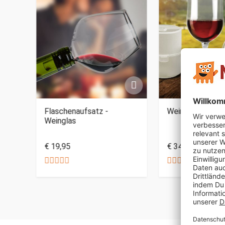
t
Flaschenaufsatz -
Weingläser to Go
Weinglas
€ 19,95
€ 34,95