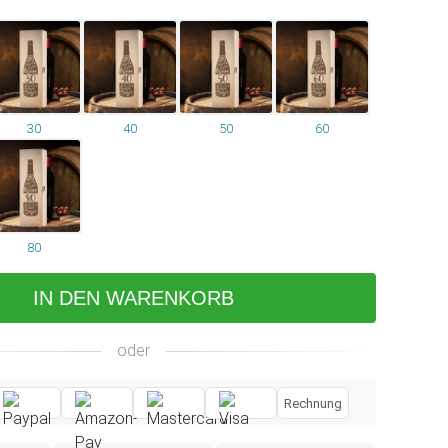
30
40
50
60
80
IN DEN WARENKORB
oder
Rechnung