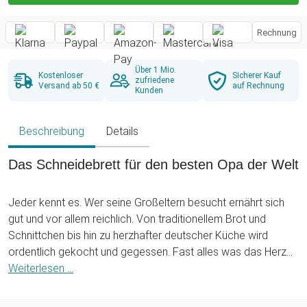
Rechnung
Über 1 Mio.
Kostenloser
Sicherer Kauf
zufriedene
Versand ab 50 €
auf Rechnung
Kunden
Beschreibung
Details
Das Schneidebrett für den besten Opa der Welt
Jeder kennt es. Wer seine Großeltern besucht ernährt sich
gut und vor allem reichlich. Von traditionellem Brot und
Schnittchen bis hin zu herzhafter deutscher Küche wird
ordentlich gekocht und gegessen. Fast alles was das Herz
begehrt, wird von Deinen Großeltern aufgetischt. Da ist es nur
Weiterlesen ...
selbstverständlich, dass Dein Großvater auch ein
vernünftiges Schneidebrett im Haus haben muss. In dem