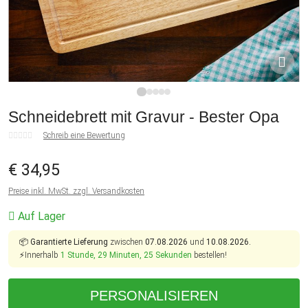
1
2
3
4
5
Schneidebrett mit Gravur - Bester Opa
Schreib eine Bewertung
€ 34,95
Preise inkl. MwSt. zzgl. Versandkosten
Auf Lager
📦
Garantierte Lieferung
zwischen
07.08.2026
und
10.08.2026.
⚡Innerhalb
1 Stunde, 29 Minuten, 25 Sekunden
bestellen!
PERSONALISIEREN