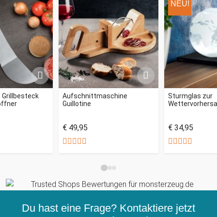
NEU!
 Grillbesteck
Aufschnittmaschine
Sturmglas zur
öffner
Guillotine
Wettervorhersa
€ 49,95
€ 34,95
Du hast eine Frage? Kontaktiere jetzt