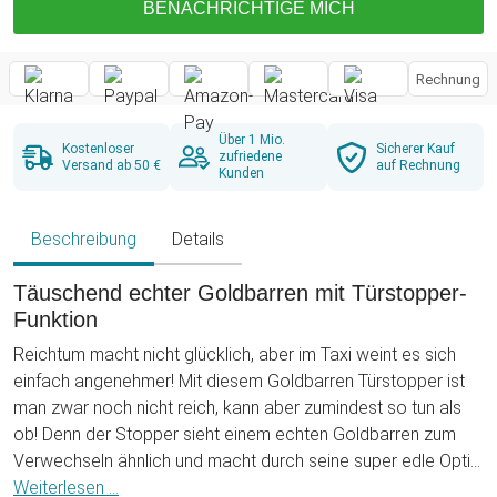
BENACHRICHTIGE MICH
Rechnung
Über 1 Mio.
Kostenloser
Sicherer Kauf
zufriedene
Versand ab 50 €
auf Rechnung
Kunden
Beschreibung
Details
Täuschend echter Goldbarren mit Türstopper-
Funktion
Reichtum macht nicht glücklich, aber im Taxi weint es sich
einfach angenehmer! Mit diesem Goldbarren Türstopper ist
man zwar noch nicht reich, kann aber zumindest so tun als
ob! Denn der Stopper sieht einem echten Goldbarren zum
Verwechseln ähnlich und macht durch seine super edle Optik
echt was her! Prunkvoll hält dieser Stopper jede Tür offen
Weiterlesen ...