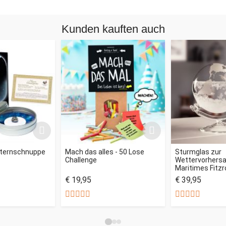
Kunden kauften auch
Sternschnuppe
Mach das alles - 50 Lose
Sturmglas zur
Challenge
Wettervorhersag
Maritimes Fitz
€ 19,95
€ 39,95