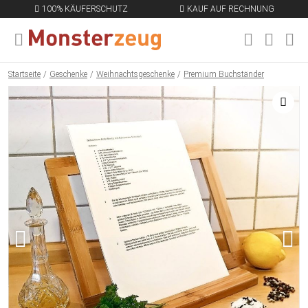
100% KÄUFERSCHUTZ
KAUF AUF RECHNUNG
MENÜ SCHLIESSEN
EN
Startseite
Geschenke
Weihnachtsgeschenke
Premium Buchständer