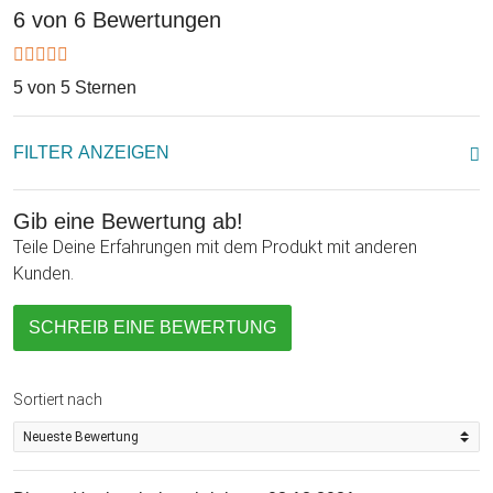
und aufgeräumt. Nicht nur als praktische Multifunktions-
6 von 6 Bewertungen
Haushaltshilfe ist er optimal, auch als moderner, stylischer
Blickfang muss er sich nicht verstecken. Ist er als Geschenk
gedacht? Dann kannst Du ihn auf Wunsch individuell auf der
5 von 5 Sternen
oberen Vorderseite gravieren lassen. Zum Beispiel "Rudis
Rezepte" oder "Lars, die Leseratte" - ganz nach Deinen
FILTER ANZEIGEN
Vorstellungen.
Gib eine Bewertung ab!
Teile Deine Erfahrungen mit dem Produkt mit anderen
Kunden.
SCHREIB EINE BEWERTUNG
Sortiert nach