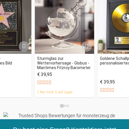
-
Sturmglas zur
Goldene Schallp
es Bild
Wettervorhersage - Globus -
personalisiertes
Maritimes Fitzroy Barometer
€ 39,95
€ 39,95
Nur noch 5 auf Lager