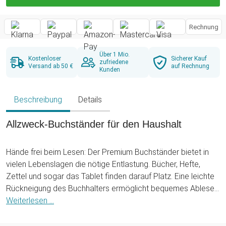
Rechnung
Über 1 Mio.
Kostenloser
Sicherer Kauf
zufriedene
Versand ab 50 €
auf Rechnung
Kunden
Beschreibung
Details
Allzweck-Buchständer für den Haushalt
Hände frei beim Lesen: Der Premium Buchständer bietet in
vielen Lebenslagen die nötige Entlastung. Bücher, Hefte,
Zettel und sogar das Tablet finden darauf Platz. Eine leichte
Rückneigung des Buchhalters ermöglicht bequemes Ablesen.
Eine doppelte Rille sorgt für die entsprechende
Weiterlesen ...
Standfestigkeit Deiner Texte: Dadurch blättern nicht einfach
Buchseiten davon. Noch dazu ist er dank drehbarem