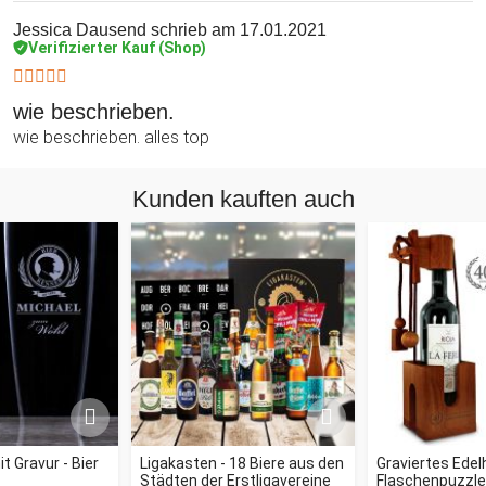
Jessica Dausend
schrieb am 17.01.2021
Verifizierter Kauf (Shop)
wie beschrieben.
wie beschrieben. alles top
Kunden kauften auch
t Gravur - Bier
Ligakasten - 18 Biere aus den
Graviertes Edel
Städten der Erstligavereine
Flaschenpuzzl