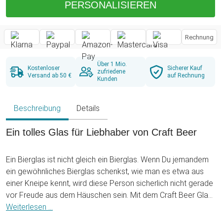
PERSONALISIEREN
Rechnung
Über 1 Mio.
Kostenloser
Sicherer Kauf
zufriedene
Versand ab 50 €
auf Rechnung
Kunden
Beschreibung
Details
Ein tolles Glas für Liebhaber von Craft Beer
Ein Bierglas ist nicht gleich ein Bierglas. Wenn Du jemandem
ein gewöhnliches Bierglas schenkst, wie man es etwa aus
einer Kneipe kennt, wird diese Person sicherlich nicht gerade
vor Freude aus dem Häuschen sein. Mit dem Craft Beer Glas
mit Initialen Gravur - Ähren ist das jedoch etwas ganz
Weiterlesen ...
anderes: Dieses einzigartige Bierglas macht mächtig