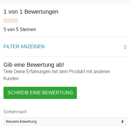
Bierliebhaber - nur freuen kann. Du kannst es zu den
verschiedensten Anlässen, wie etwa Weihnachten oder
1 von 1 Bewertungen
einem Jubiläum verschenken. Durch die Gravur eines von Dir
gewählten Jahres, ist es auch ein geradezu ideales
Geburtstagsgeschenk!
5 von 5 Sternen
FILTER ANZEIGEN
Gib eine Bewertung ab!
Teile Deine Erfahrungen mit dem Produkt mit anderen
Kunden.
SCHREIB EINE BEWERTUNG
Sortiert nach