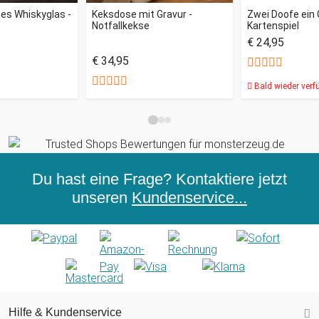
tes Whiskyglas -
Keksdose mit Gravur -
Zwei Doofe ein
Notfallkekse
Kartenspiel
€ 24,95
€ 34,95
Bald wieder verf
Du hast eine Frage? Kontaktiere jetzt
unseren
Kundenservice...
Hilfe & Kundenservice