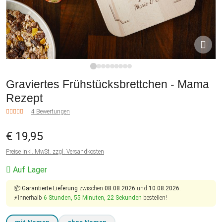
1
2
3
4
5
6
7
8
9
Graviertes Frühstücksbrettchen - Mama
Rezept
4 Bewertungen
€ 19,95
Preise inkl. MwSt. zzgl. Versandkosten
Auf Lager
📦
Garantierte Lieferung
zwischen
08.08.2026
und
10.08.2026.
⚡Innerhalb
6 Stunden, 55 Minuten, 21 Sekunden
bestellen!