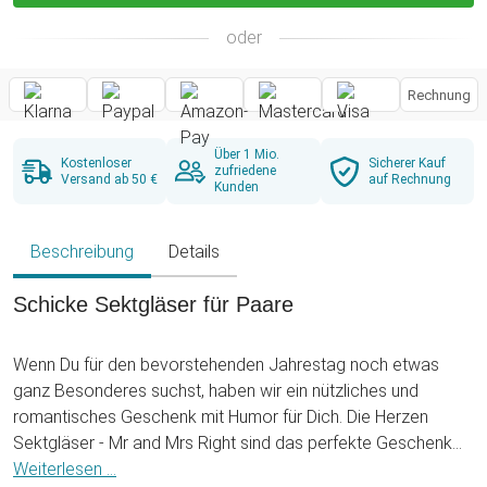
oder
Rechnung
Über 1 Mio.
Kostenloser
Sicherer Kauf
zufriedene
Versand ab 50 €
auf Rechnung
Kunden
Beschreibung
Details
Schicke Sektgläser für Paare
Wenn Du für den bevorstehenden Jahrestag noch etwas
ganz Besonderes suchst, haben wir ein nützliches und
romantisches Geschenk mit Humor für Dich. Die Herzen
Sektgläser - Mr and Mrs Right sind das perfekte Geschenk
für Pärchen, die gerne gemeinsam Anstoßen und nichts
Weiterlesen ...