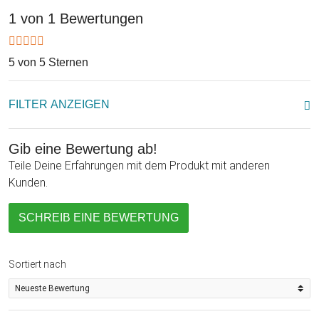
1 von 1 Bewertungen
So werden die Herzen Sektgläser - Mr and Mrs Right zum
perfekten Geschenk mit spaßiger Note, das garantiert nicht
irgendwo verstauben wird. Denn die einzigartig
5 von 5 Sternen
eingearbeiteten Herzen im Glas und die romantische Gravur
machen die Gläser zum absoluten Geschenke-Highlight.
FILTER ANZEIGEN
Nutzt das Geschenk und stoßt einfach mal öfter auf Euch an
und genießt das Leben. Lasst es Euch schmecken!
Gib eine Bewertung ab!
Teile Deine Erfahrungen mit dem Produkt mit anderen
Kunden.
SCHREIB EINE BEWERTUNG
Sortiert nach