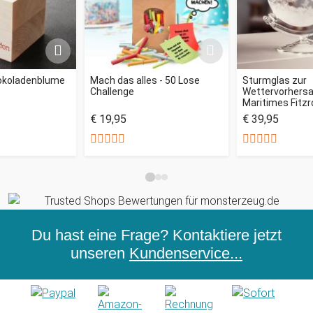
okoladenblume
Mach das alles - 50 Lose
Sturmglas zur
Challenge
Wettervorhersag
Maritimes Fitz
€ 19,95
€ 39,95
Du hast eine Frage? Kontaktiere jetzt
unseren
Kundenservice...