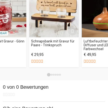
RBAR
t Gravur - Gönn
Schnapsbank mit Gravur für
Luftbefeuchter
Paare - Trinkspruch
Diffuser und LE
Farbwechsel
€ 29,95
€ 49,95
0 von 0 Bewertungen