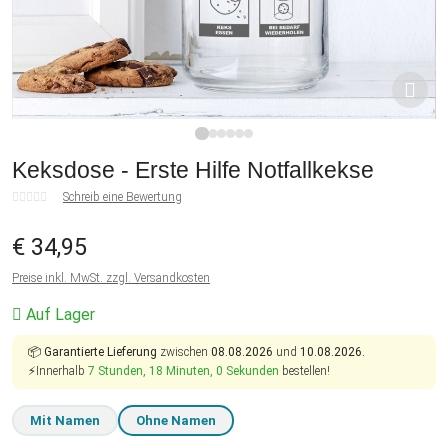
1
2
3
4
5
6
Keksdose - Erste Hilfe Notfallkekse
Schreib eine Bewertung
€ 34,95
Preise inkl. MwSt. zzgl. Versandkosten
Auf Lager
📦
Garantierte Lieferung
zwischen
08.08.2026
und
10.08.2026.
⚡Innerhalb
7 Stunden, 18 Minuten, 0 Sekunden
bestellen!
Mit Namen
Ohne Namen