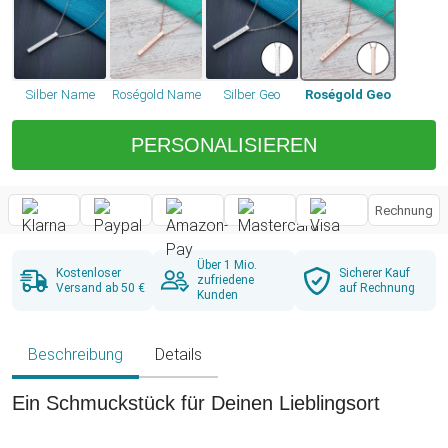
Silber Name
Roségold Name
Silber Geo
Roségold Geo
PERSONALISIEREN
Rechnung
Über 1 Mio.
Kostenloser
Sicherer Kauf
zufriedene
Versand ab 50 €
auf Rechnung
Kunden
Beschreibung
Details
Ein Schmuckstück für Deinen Lieblingsort