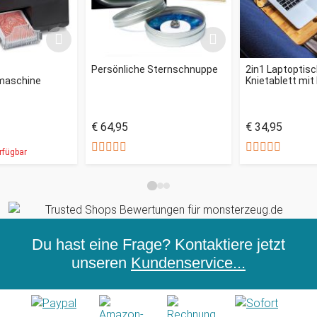
Persönliche Sternschnuppe
2in1 Laptoptis
maschine
Knietablett mi
€ 64,95
€ 34,95
rfügbar
Du hast eine Frage? Kontaktiere jetzt
unseren
Kundenservice...