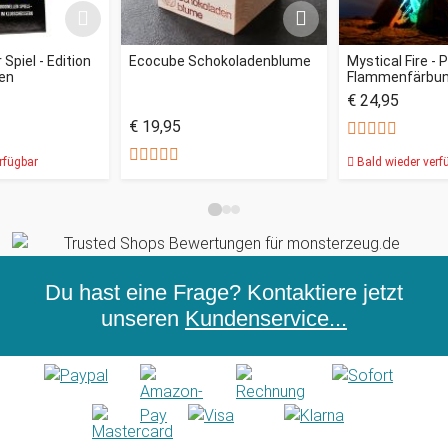
Spiel - Edition
Ecocube Schokoladenblume
Mystical Fire - 
en
Flammenfärbu
€ 24,95
€ 19,95
rfügbar
Bald wieder verf
Du hast eine Frage? Kontaktiere jetzt
unseren
Kundenservice...