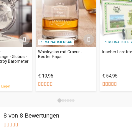
PERSONALISIERBAR
PERSONALISIER
r
Whiskyglas mit Gravur -
Irischer Lordtite
age - Globus -
Bester Papa
tzroy Barometer
€ 19,95
€ 54,95
 Lager
8 von 8 Bewertungen