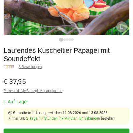
1
2
3
4
5
Laufendes Kuscheltier Papagei mit
Soundeffekt
8 Bewertungen
€ 37,95
Preise inkl. MwSt. zzgl. Versandkosten
Auf Lager
📦
Garantierte Lieferung
zwischen
11.08.2026
und
13.08.2026.
⚡Innerhalb
2 Tage, 17 Stunden, 47 Minuten, 53 Sekunden
bestellen!