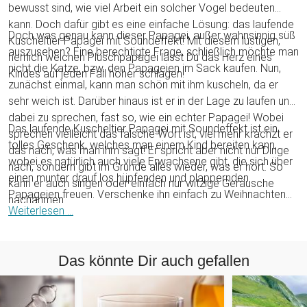
bewusst sind, wie viel Arbeit ein solcher Vogel bedeuten
kann. Doch dafür gibt es eine einfache Lösung: das laufende
Doch was genau kann dieser Papagei, außer wahnsinnig süß
Kuscheltier Papagei mit Soundeffekt! Mit diesem lustigen,
auszusehen? Eine berechtigte Frage, schließlich möchte man
herrlich weichen Plüschpapagei lässt Du das Herz eines
nicht die Katze, bzw. den Papageien im Sack kaufen. Nun,
Kindes auf jeden Fall höher schlagen!
zunächst einmal, kann man schön mit ihm kuscheln, da er
sehr weich ist. Darüber hinaus ist er in der Lage zu laufen und
dabei zu sprechen, fast so, wie ein echter Papagei! Wobei
Das laufende Kuscheltier Papagei mit Soundeffekt ist ein
sprechen vielleicht das falsche Wort ist, viel mehr krächzt er
tolles Geschenk, welches man einem Kind bereiten kann,
das nach, was man ihm sagt! Er spricht aber nicht nur Dinge
wobei es natürlich auch viele Erwachsene gibt, die sich über
nach, sondern gibt im Grunde alles wieder, was er hört. So
einen munter drauf los hüpfenden und plappernden
kann er auch singen oder einfach nur witzige Geräusche
Papageien freuen. Verschenke ihn einfach zu Weihnachten
nachahmen.
oder zum Geburtstag. Er ist aber auch eine gute Antwort auf
Weiterlesen ...
die Frage: Was schenkt man seinem Kind zum Osterfest?
Eins ist sicher: Dieser Stoffpapagei bringt Stimmung in die
Das könnte Dir auch gefallen
Bude!